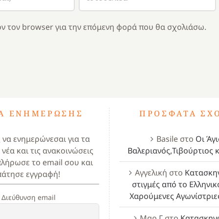
ν τον browser για την επόμενη φορά που θα σχολιάσω.
ΤΑ ΕΝΗΜΈΡΩΣΗΣ
ΠΡΌΣΦΑΤΑ ΣΧ
ς να ενημερώνεσαι για τα
Basile
στο
Οι Άγι
 νέα και τις ανακοινώσεις
Βαλεριανός,Τιβούρτιος κ
πλήρωσε το email σου και
Αγγελική
στο
Κατασκη
πάτησε εγγραφή!
στιγμές από το Ελληνικ
Χαρούμενες Αγωνίστριε
Διεύθυνση email
Μαρ Γ
στο
Κατασκην