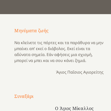
Μηνύματα ζωής
Να κλείνετε τις πόρτες και τα παράθυρα να μην
μπαίνει απ’ εκεί ο διάβολος. Εκεί είναι τα
αδύνατα σημεία. Εάν αφήσεις μια σχισμή,
μπορεί να μπει και να σου κάνει ζημιά.
Άγιος Παΐσιος Αγιορείτης
Με
τραγούδι
Συναξάρι
Μια
και
Κατασκηνωτικές
χρονιά
καρδιά
στιγμές
Ο Άγιος Μίκαλλος
αναμνήσεων…
στο
από