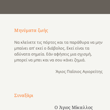
Μηνύματα ζωής
Να κλείνετε τις πόρτες και τα παράθυρα να μην
μπαίνει απ’ εκεί ο διάβολος. Εκεί είναι τα
αδύνατα σημεία. Εάν αφήσεις μια σχισμή,
μπορεί να μπει και να σου κάνει ζημιά.
Άγιος Παΐσιος Αγιορείτης
Με
τραγούδι
Συναξάρι
Μια
και
Κατασκηνωτικές
χρονιά
καρδιά
στιγμές
Ο Άγιος Μίκαλλος
αναμνήσεων…
στο
από