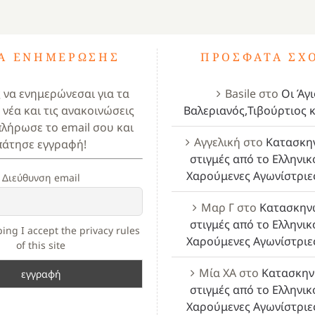
ΤΑ ΕΝΗΜΈΡΩΣΗΣ
ΠΡΌΣΦΑΤΑ ΣΧ
ς να ενημερώνεσαι για τα
Basile
στο
Οι Άγι
 νέα και τις ανακοινώσεις
Βαλεριανός,Τιβούρτιος κ
πλήρωσε το email σου και
Αγγελική
στο
Κατασκη
πάτησε εγγραφή!
στιγμές από το Ελληνικ
Χαρούμενες Αγωνίστριε
Διεύθυνση email
Μαρ Γ
στο
Κατασκην
στιγμές από το Ελληνικ
ing I accept the privacy rules
Χαρούμενες Αγωνίστριε
of this site
Μία ΧΑ
στο
Κατασκην
στιγμές από το Ελληνικ
Χαρούμενες Αγωνίστριε