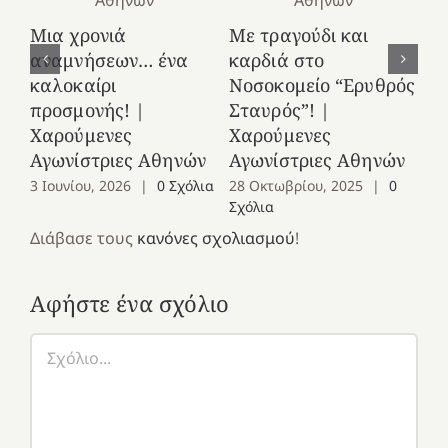
Κ
Μια χρονιά
Με τραγούδι και
στ
αναμνήσεων… ένα
καρδιά στο
Ελ
καλοκαίρι
Νοσοκομείο “Ερυθρός
Χ
προσμονής! |
Σταυρός”! |
Αγ
Χαρούμενες
Χαρούμενες
25
Αγωνίστριες Αθηνών
Αγωνίστριες Αθηνών
Co
3 Ιουνίου, 2026
|
0 Σχόλια
28 Οκτωβρίου, 2025
|
0
Σχόλια
Διάβασε τους
κανόνες σχολιασμού
!
Αφήστε ένα σχόλιο
Σχόλιο