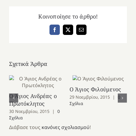
Κοινοποίησε το άρθρο!
Facebook
X
Email
Σχετικά Άρθρα
Ο Άγιος Φιλούμενος
Ο Άγιος Ανδρέας ο
Ο 
29 Νοεμβρίου, 2015
|
0
Πρωτόκλητος
Ομ
Σχόλια
30 Νοεμβρίου, 2015
|
0
28
Σχόλια
Σχ
Διάβασε τους
κανόνες σχολιασμού
!