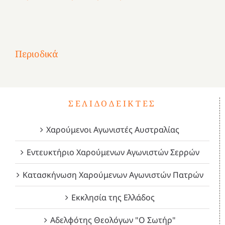
Αφιέρωμα
στην
1
Επανάσταση
Σύμψυχοι,
Σύμψυχοι,
Σύμψυχοι,
2
του
Δεκέμβριος
Μάιος
Μάρτιος
Περιοδικά
3
1821
2023!
2023!
2023!
4
ΣΕΛΙΔΟΔΕΊΚΤΕΣ
Χαρούμενοι Αγωνιστές Αυστραλίας
Εντευκτήριο Χαρούμενων Αγωνιστών Σερρών
Κατασκήνωση Χαρούμενων Αγωνιστών Πατρών
Εκκλησία της Ελλάδος
Αδελφότης Θεολόγων "Ο Σωτήρ"