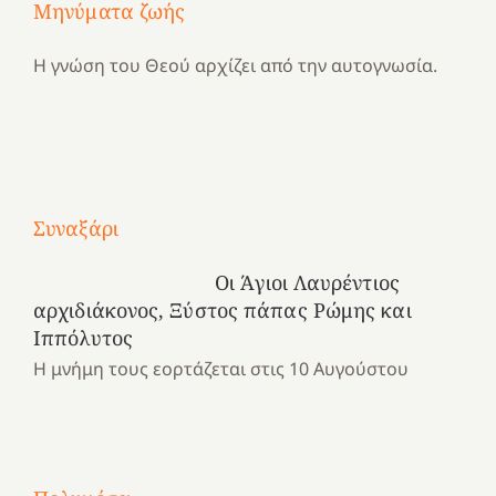
Μηνύματα ζωής
Η γνώση του Θεού αρχίζει από την αυτογνωσία.
Με
Συναξάρι
τραγούδι
Μια
και
Κατασκηνωτικές
Οι Άγιοι Λαυρέντιος
χρονιά
καρδιά
στιγμές
αρχιδιάκονος, Ξύστος πάπας Ρώμης και
αναμνήσεων…
στο
από
Ιππόλυτος
ένα
Νοσοκομείο
το
Η μνήμη τους εορτάζεται στις 10 Αυγούστου
καλοκαίρι
“Ερυθρός
Ελληνικό
προσμονής!
Σταυρός”!
2025!
|
|
|
1
Χαρούμενες
Χαρούμενες
Χαρούμενες
«50
2
Αγωνίστριες
Αγωνίστριες
Αγωνίστριες
χρόνια