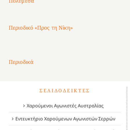
Πολυμέσα
3
Αθηνών
Αθηνών
Αθηνών
καρτερούμεν»
4
Περιοδικό «Προς τη Νίκη»
Αφιέρωμα
στην
1
Επανάσταση
Σύμψυχοι,
Σύμψυχοι,
Σύμψυχοι,
2
του
Δεκέμβριος
Μάιος
Μάρτιος
Περιοδικά
3
1821
2023!
2023!
2023!
4
ΣΕΛΙΔΟΔΕΊΚΤΕΣ
Χαρούμενοι Αγωνιστές Αυστραλίας
Εντευκτήριο Χαρούμενων Αγωνιστών Σερρών