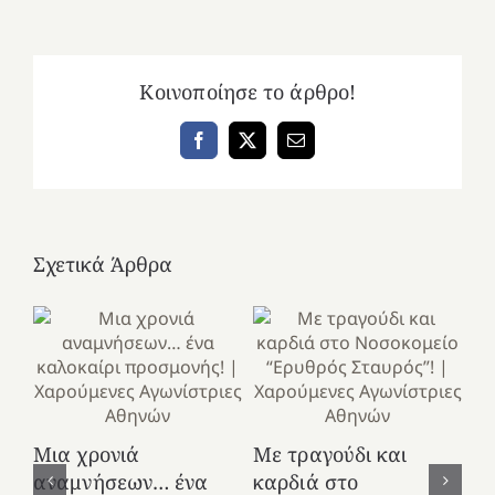
Κοινοποίησε το άρθρο!
Facebook
X
Email
Σχετικά Άρθρα
Κ
Μια χρονιά
Με τραγούδι και
στ
αναμνήσεων… ένα
καρδιά στο
Ελ