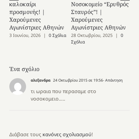
καλοκαίρι
Νοσοκομείο “Ερυθρός
Χ
προσμονής! |
Σταυρός”! |
Αγ
Χαρούμενες
Χαρούμενες
25
Αγωνίστριες Αθηνών
Αγωνίστριες Αθηνών
Co
3 Ιουνίου, 2026
|
0 Σχόλια
28 Οκτωβρίου, 2025
|
0
Σχόλια
Ένα σχόλιο
αλεξανδρα
24 Οκτωβρίου 2015 σε 19:56
- Απάντηση
τι ωραια που περασαμε στο
νοσοκομειο…..
Διάβασε τους
κανόνες σχολιασμού
!