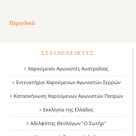
στην
1
Επανάσταση
Σύμψυχοι,
Σύμψυχοι,
Σύμψυχοι,
2
του
Δεκέμβριος
Μάιος
Μάρτιος
Περιοδικά
3
1821
2023!
2023!
2023!
4
ΣΕΛΙΔΟΔΕΊΚΤΕΣ
Χαρούμενοι Αγωνιστές Αυστραλίας
Εντευκτήριο Χαρούμενων Αγωνιστών Σερρών
Κατασκήνωση Χαρούμενων Αγωνιστών Πατρών
Εκκλησία της Ελλάδος
Αδελφότης Θεολόγων "Ο Σωτήρ"