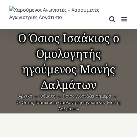
Μετάβαση
στο
περιεχόμενο
Ο Όσιος Ισαάκιος ο
Ομολογητής
ηγούμενος Μονής
Δαλμάτων
Αρχική
Θέματα
Ποιος γιορτάζει σήμερα
Ο Όσιος Ισαάκιος ο Ομολογητής ηγούμενος Μονής
Δαλμάτων