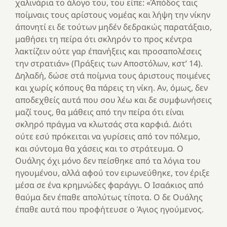
χαλινάρια το άλογο του, του είπε: «Άπόδος ταις
ποίμναις τους αρίστους νομέας και λήψη την νίκην
άπονητί ει δε τούτων μηδέν δεδρακώς παρατάξαιο,
μαθήσει τη πείρα ότι σκληρόν το προς κέντρα
λακτίζειν ούτε γαρ έπανήξεις και προσαπολέσεις
την στρατιάν» (Πράξεις των Αποστόλων, κστ’ 14).
Δηλαδή, δώσε στά ποίμνια τους άριστους ποιμένες
και χωρίς κόπους θα πάρεις τη νίκη. Αν, όμως, δεν
αποδεχθείς αυτά που σου λέω και δε συμφωνήσεις
μαζί τους, θα μάθεις από την πείρα ότι είναι
σκληρό πράγμα να κλωτσάς στα καρφιά. Διότι
ούτε εσύ πρόκειται να γυρίσεις από τον πόλεμο,
και σύντομα θα χάσεις και το στράτευμα. Ο
Ουάλης όχι μόνο δεν πείσθηκε από τα λόγια του
ηγουμένου, αλλά αφού τον ειρωνεύθηκε, τον έριξε
μέσα σε ένα κρημνώδες φαράγγι. Ο Ισαάκιος από
θαύμα δεν έπαθε απολύτως τίποτα. Ο δε Ουάλης
έπαθε αυτά που προφήτευσε ο Άγιος ηγούμενος.