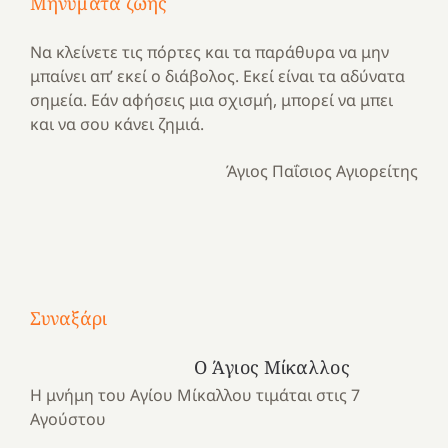
Μηνύματα ζωής
Να κλείνετε τις πόρτες και τα παράθυρα να μην
μπαίνει απ’ εκεί ο διάβολος. Εκεί είναι τα αδύνατα
σημεία. Εάν αφήσεις μια σχισμή, μπορεί να μπει
και να σου κάνει ζημιά.
Άγιος Παΐσιος Αγιορείτης
Με
τραγούδι
Συναξάρι
Μια
και
Κατασκηνωτικές
χρονιά
καρδιά
στιγμές
Ο Άγιος Μίκαλλος
αναμνήσεων…
στο
από
Η μνήμη του Αγίου Μίκαλλου τιμάται στις 7
ένα
Νοσοκομείο
το
Αγούστου
καλοκαίρι
“Ερυθρός
Ελληνικό