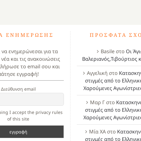
ΤΑ ΕΝΗΜΈΡΩΣΗΣ
ΠΡΌΣΦΑΤΑ ΣΧ
ς να ενημερώνεσαι για τα
Basile
στο
Οι Άγι
 νέα και τις ανακοινώσεις
Βαλεριανός,Τιβούρτιος κ
πλήρωσε το email σου και
Αγγελική
στο
Κατασκη
πάτησε εγγραφή!
στιγμές από το Ελληνικ
Χαρούμενες Αγωνίστριε
Διεύθυνση email
Μαρ Γ
στο
Κατασκην
στιγμές από το Ελληνικ
ing I accept the privacy rules
Χαρούμενες Αγωνίστριε
of this site
Μία ΧΑ
στο
Κατασκην
στιγμές από το Ελληνικ