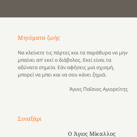
Μηνύματα ζωής
Να κλείνετε τις πόρτες και τα παράθυρα να μην
μπαίνει απ’ εκεί ο διάβολος. Εκεί είναι τα
αδύνατα σημεία. Εάν αφήσεις μια σχισμή,
μπορεί να μπει και να σου κάνει ζημιά.
Άγιος Παΐσιος Αγιορείτης
Με
τραγούδι
Συναξάρι
Μια
και
Κατασκηνωτικές
χρονιά
καρδιά
στιγμές
Ο Άγιος Μίκαλλος
αναμνήσεων…
στο
από