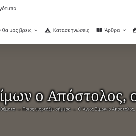
 θα μας βρεις
Κατασκηνώσεις
Άρθρα
Σίμων ο Απόστολος, 
Θέματα
Ποιος γιορτάζει σήμερα
Ο Άγιος Σίμων ο Απόστολος,