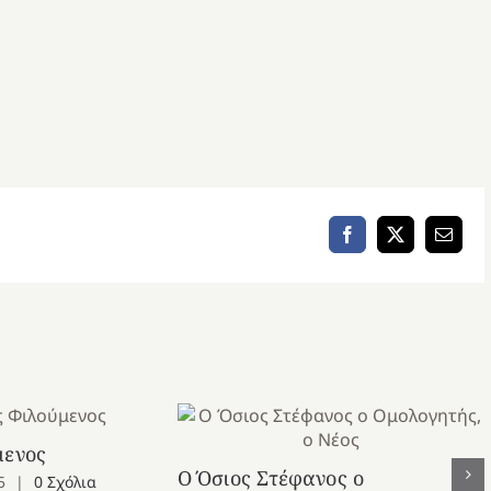
Facebook
X
Email
μενος
Ο Όσιος Στέφανος ο
5
|
0 Σχόλια