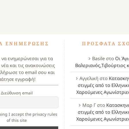
ΤΑ ΕΝΗΜΈΡΩΣΗΣ
ΠΡΌΣΦΑΤΑ ΣΧ
ς να ενημερώνεσαι για τα
Basile
στο
Οι Άγι
 νέα και τις ανακοινώσεις
Βαλεριανός,Τιβούρτιος κ
πλήρωσε το email σου και
Αγγελική
στο
Κατασκη
πάτησε εγγραφή!
στιγμές από το Ελληνικ
Χαρούμενες Αγωνίστριε
Διεύθυνση email
Μαρ Γ
στο
Κατασκην
στιγμές από το Ελληνικ
ing I accept the privacy rules
Χαρούμενες Αγωνίστριε
of this site