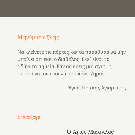
Μηνύματα ζωής
Να κλείνετε τις πόρτες και τα παράθυρα να μην
μπαίνει απ’ εκεί ο διάβολος. Εκεί είναι τα
αδύνατα σημεία. Εάν αφήσεις μια σχισμή,
μπορεί να μπει και να σου κάνει ζημιά.
Άγιος Παΐσιος Αγιορείτης
Με
τραγούδι
Συναξάρι
Μια
και
Κατασκηνωτικές
χρονιά
καρδιά
στιγμές
Ο Άγιος Μίκαλλος
αναμνήσεων…
στο
από