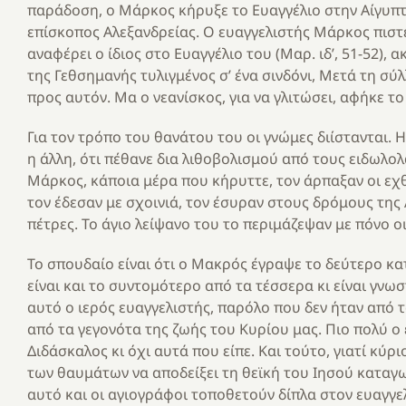
παράδοση, ο Μάρκος κήρυξε το Ευαγγέλιο στην Αίγυπτο
επίσκοπος Αλεξανδρείας. Ο ευαγγελιστής Μάρκος πιστεύ
αναφέρει ο ίδιος στο Ευαγγέλιο του (Μαρ. ιδ’, 51-52)
της Γεθσημανής τυλιγμένος σ’ ένα σινδόνι, Μετά τη σ
προς αυτόν. Μα ο νεανίσκος, για να γλιτώσει, αφήκε το
Για τον τρόπο του θανάτου του οι γνώμες διίστανται. Η
η άλλη, ότι πέθανε δια λιθοβολισμού από τους ειδωλο
Μάρκος, κάποια μέρα που κήρυττε, τον άρπαξαν οι εχθρ
τον έδεσαν με σχοινιά, τον έσυραν στους δρόμους της
πέτρες. Το άγιο λείψανο του το περιμάζεψαν με πόνο οι
Το σπουδαίο είναι ότι ο Μακρός έγραψε το δεύτερο κατ
είναι και το συντομότερο από τα τέσσερα κι είναι γνω
αυτό ο ιερός ευαγγελιστής, παρόλο που δεν ήταν από 
από τα γεγονότα της ζωής του Κυρίου μας. Πιο πολύ ο 
Διδάσκαλος κι όχι αυτά που είπε. Και τούτο, γιατί κύ
των θαυμάτων να αποδείξει τη θεϊκή του Ιησού καταγωγ
αυτό και οι αγιογράφοι τοποθετούν δίπλα στον ευαγγε