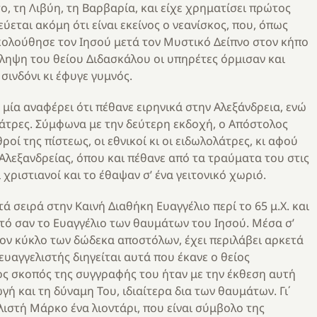
, τη Λιβύη, τη Βαρβαρία, και είχε χρηματίσει πρώτος
εται ακόμη ότι είναι εκείνος ο νεανίσκος, που, όπως
, ακολούθησε τον Ιησού μετά τον Μυστικό Δείπνο στον κήπο
ύλληψη του θείου Διδασκάλου οι υπηρέτες όρμισαν και
 σινδόνι κι έφυγε γυμνός.
 μία αναφέρει ότι πέθανε ειρηνικά στην Αλεξάνδρεια, ενώ
λάτρες. Σύμφωνα με την δεύτερη εκδοχή, ο Απόστολος
οί της πίστεως, οι εθνικοί κι οι ειδωλολάτρες, κι αφού
 Αλεξανδρείας, όπου και πέθανε από τα τραύματα του στις
 χριστιανοί και το έθαψαν σ’ ένα γειτονικό χωριό.
ά σειρά στην Καινή Διαθήκη Ευαγγέλιο περί το 65 μ.Χ. και
στό σαν το Ευαγγέλιο των θαυμάτων του Ιησού. Μέσα σ’
τον κύκλο των δώδεκα αποστόλων, έχει περιλάβει αρκετά
ευαγγελιστής διηγείται αυτά που έκανε ο θείος
ριος σκοπός της συγγραφής του ήταν με την έκθεση αυτή
ή και τη δύναμη Του, ιδιαίτερα δια των θαυμάτων. Γι΄
λιστή Μάρκο ένα λιοντάρι, που είναι σύμβολο της