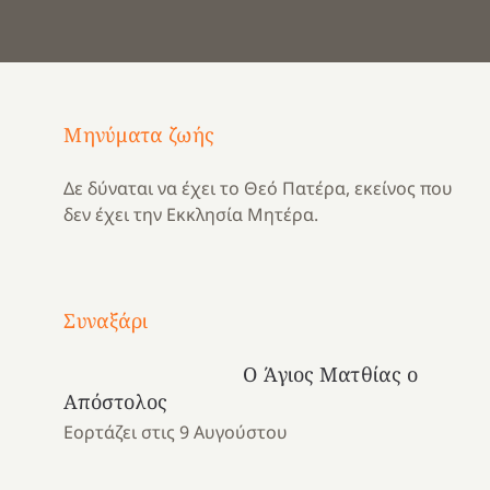
Μηνύματα ζωής
Δε δύναται να έχει το Θεό Πατέρα, εκείνος που
δεν έχει την Εκκλησία Μητέρα.
Με
τραγούδι
Συναξάρι
Μια
και
Κατασκηνωτικές
χρονιά
καρδιά
στιγμές
Ο Άγιος Ματθίας ο
αναμνήσεων…
στο
από
Απόστολος
ένα
Νοσοκομείο
το
Εορτάζει στις 9 Αυγούστου
καλοκαίρι
“Ερυθρός
Ελληνικό
προσμονής!
Σταυρός”!
2025!