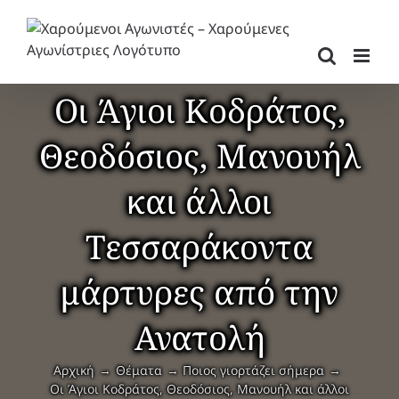
Μετάβαση
στο
περιεχόμενο
Οι Άγιοι Κοδράτος,
Θεοδόσιος, Μανουήλ
και άλλοι
Τεσσαράκοντα
μάρτυρες από την
Ανατολή
Αρχική
Θέματα
Ποιος γιορτάζει σήμερα
Οι Άγιοι Κοδράτος, Θεοδόσιος, Μανουήλ και άλλοι