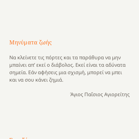
Μηνύματα ζωής
Να κλείνετε τις πόρτες και τα παράθυρα να μην
μπαίνει απ’ εκεί ο διάβολος. Εκεί είναι τα αδύνατα
σημεία. Εάν αφήσεις μια σχισμή, μπορεί να μπει
και να σου κάνει ζημιά.
Άγιος Παΐσιος Αγιορείτης
Με
τραγούδι