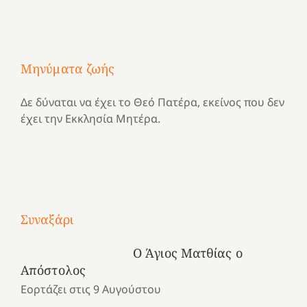
Μηνύματα ζωής
Δε δύναται να έχει το Θεό Πατέρα, εκείνος που δεν
έχει την Εκκλησία Μητέρα.
Με
τραγούδι
Συναξάρι
Μια
και
Κατασκηνωτικές
χρονιά
καρδιά
στιγμές
Ο Άγιος Ματθίας ο
αναμνήσεων…
στο
από
Απόστολος
ένα
Νοσοκομείο
το
Εορτάζει στις 9 Αυγούστου
καλοκαίρι
“Ερυθρός
Ελληνικό