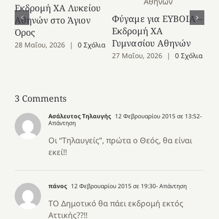
Εκδρομή ΧΑ Λυκείου
Ε
Φύγαμε για ΕΥΒΟΙΑ –
Αθηνών στο Άγιον
Χε
Εκδρομή ΧΑ
Όρος
27
Γυμνασίου Αθηνών
28 Μαΐου, 2026
|
0 Σχόλια
27 Μαΐου, 2026
|
0 Σχόλια
3 Comments
Ασάλευτος Τηλαυγής
12 Φεβρουαρίου 2015 σε 13:52
-
Απάντηση
Οι “Τηλαυγείς”, πρώτα ο Θεός, θα είναι
εκεί!!
πάνος
12 Φεβρουαρίου 2015 σε 19:30
- Απάντηση
ΤΟ Δημοτικό θα πάει εκδρομή εκτός
Αττικής??!!