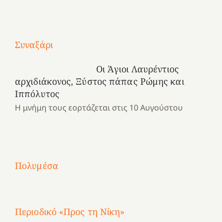
Με
Συναξάρι
τραγούδι
Μια
και
Κατασκηνωτικές
Οι Άγιοι Λαυρέντιος
χρονιά
καρδιά
στιγμές
αρχιδιάκονος, Ξύστος πάπας Ρώμης και
αναμνήσεων…
στο
από
Ιππόλυτος
ένα
Νοσοκομείο
το
Η μνήμη τους εορτάζεται στις 10 Αυγούστου
καλοκαίρι
“Ερυθρός
Ελληνικό
προσμονής!
Σταυρός”!
2025!
|
|
|
1
Χαρούμενες
Χαρούμενες
Χαρούμενες
«50
2
Αγωνίστριες
Αγωνίστριες
Αγωνίστριες
χρόνια
Πολυμέσα
3
Αθηνών
Αθηνών
Αθηνών
καρτερούμεν»
4
Περιοδικό «Προς τη Νίκη»