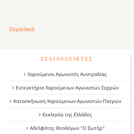
Αφιέρωμα
στην
1
Επανάσταση
Σύμψυχοι,
Σύμψυχοι,
Σύμψυχοι,
2
του
Δεκέμβριος
Μάιος
Μάρτιος
Περιοδικά
3
1821
2023!
2023!
2023!
4
ΣΕΛΙΔΟΔΕΊΚΤΕΣ
Χαρούμενοι Αγωνιστές Αυστραλίας
Εντευκτήριο Χαρούμενων Αγωνιστών Σερρών
Κατασκήνωση Χαρούμενων Αγωνιστών Πατρών
Εκκλησία της Ελλάδος
Αδελφότης Θεολόγων "Ο Σωτήρ"