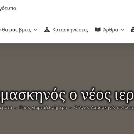
 θα μας βρεις
Κατασκηνώσεις
Άρθρα
αμασκηνός ο νέος ιε
έματα
Ποιος γιορτάζει σήμερα
Ο Άγιος Δαμασκηνός ο νέος ι