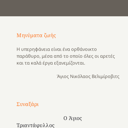
Μηνύματα ζωής
Η υπερηφάνεια είναι ένα ορθάνοικτο
παράθυρο, μέσα από το οποίο όλες οι αρετές
και τα καλά έργα εξανεμίζονται.
Άγιος Νικόλαος Βελιμίροβιτς
Με
τραγούδι
Συναξάρι
Μια
και
Κατασκηνωτικές
χρονιά
καρδιά
στιγμές
Ο Άγιος
αναμνήσεων…
στο
από
Τριαντάφυλλος
ένα
Νοσοκομείο
το