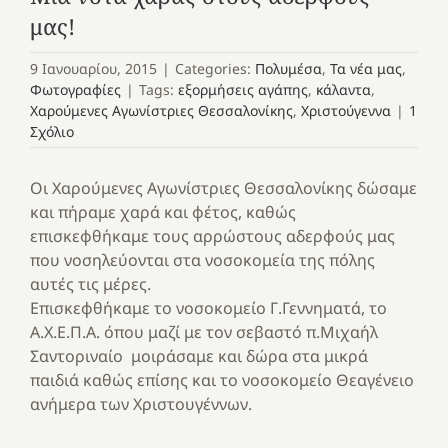
μας!
9 Ιανουαρίου, 2015
|
Categories:
Πολυμέσα
,
Τα νέα μας
,
Φωτογραφίες
|
Tags:
εξορμήσεις αγάπης
,
κάλαντα
,
Χαρούμενες Αγωνίστριες Θεσσαλονίκης
,
Χριστούγεννα
|
1
Σχόλιο
Οι Xαρούμενες Aγωνίστριες Θεσσαλονίκης δώσαμε
και πήραμε χαρά και φέτος, καθώς
επισκεφθήκαμε τους αρρώστους αδερφούς μας
που νοσηλεύονται στα νοσοκομεία της πόλης
αυτές τις μέρες.
Επισκεφθήκαμε το νοσοκομείο Γ.Γεννηματά, το
Α.Χ.Ε.Π.Α. όπου μαζί με τον σεβαστό π.Μιχαήλ
Σαντοριναίο μοιράσαμε και δώρα στα μικρά
παιδιά καθώς επίσης και το νοσοκομείο Θεαγένειο
ανήμερα των Χριστουγέννων.