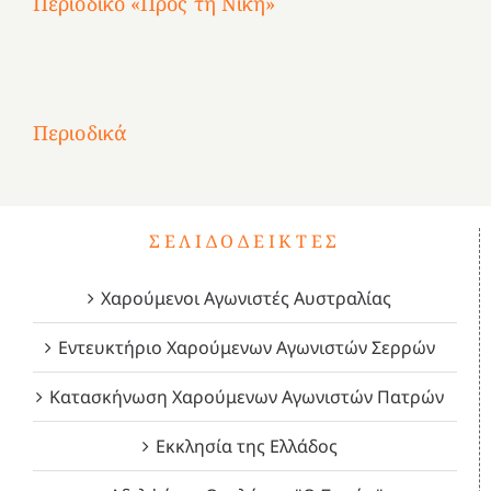
Περιοδικό «Προς τη Νίκη»
Αφιέρωμα
στην
1
Επανάσταση
Σύμψυχοι,
Σύμψυχοι,
Σύμψυχοι,
2
του
Δεκέμβριος
Μάιος
Μάρτιος
Περιοδικά
3
1821
2023!
2023!
2023!
4
ΣΕΛΙΔΟΔΕΊΚΤΕΣ
Χαρούμενοι Αγωνιστές Αυστραλίας
Εντευκτήριο Χαρούμενων Αγωνιστών Σερρών
Κατασκήνωση Χαρούμενων Αγωνιστών Πατρών
Εκκλησία της Ελλάδος