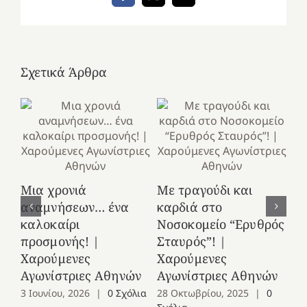
Σχετικά Άρθρα
Κ
Μια χρονιά
Με τραγούδι και
στ
αναμνήσεων… ένα
καρδιά στο
Ελ
καλοκαίρι
Νοσοκομείο “Ερυθρός
Χ
προσμονής! |
Σταυρός”! |
Αγ
Χαρούμενες
Χαρούμενες
25
Αγωνίστριες Αθηνών
Αγωνίστριες Αθηνών
Co
3 Ιουνίου, 2026
|
0 Σχόλια
28 Οκτωβρίου, 2025
|
0