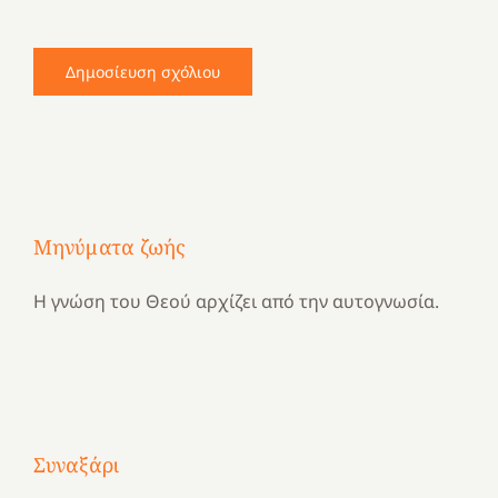
Μηνύματα ζωής
Η γνώση του Θεού αρχίζει από την αυτογνωσία.
Με
Συναξάρι
τραγούδι