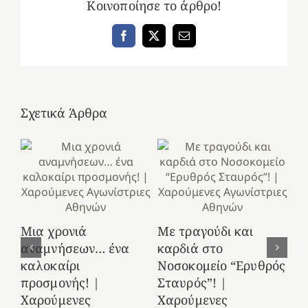
Κοινοποίησε το άρθρο!
Facebook
X
Email
Σχετικά Άρθρα
Κ
Μια χρονιά
Με τραγούδι και
στ
αναμνήσεων… ένα
καρδιά στο
Ελ
καλοκαίρι
Νοσοκομείο “Ερυθρός
Χ
προσμονής! |
Σταυρός”! |
Αγ
Χαρούμενες
Χαρούμενες
25