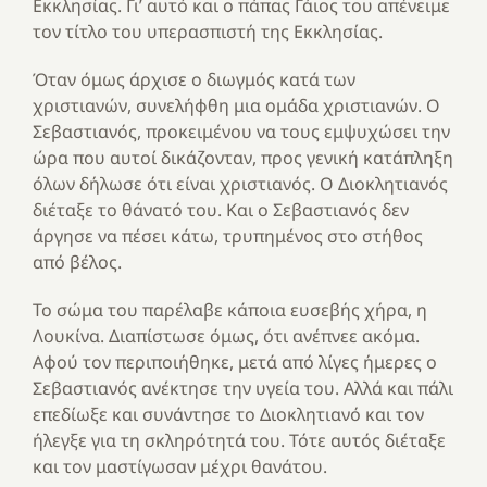
Εκκλησίας. Γι’ αυτό και ο πάπας Γάιος του απένειμε
τον τίτλο του υπερασπιστή της Εκκλησίας.
Όταν όμως άρχισε ο διωγμός κατά των
χριστιανών, συνελήφθη μια ομάδα χριστιανών. Ο
Σεβαστιανός, προκειμένου να τους εμψυχώσει την
ώρα που αυτοί δικάζονταν, προς γενική κατάπληξη
όλων δήλωσε ότι είναι χριστιανός. Ο Διοκλητιανός
διέταξε το θάνατό του. Και ο Σεβαστιανός δεν
άργησε να πέσει κάτω, τρυπημένος στο στήθος
από βέλος.
Το σώμα του παρέλαβε κάποια ευσεβής χήρα, η
Λουκίνα. Διαπίστωσε όμως, ότι ανέπνεε ακόμα.
Αφού τον περιποιήθηκε, μετά από λίγες ήμερες ο
Σεβαστιανός ανέκτησε την υγεία του. Αλλά και πάλι
επεδίωξε και συνάντησε το Διοκλητιανό και τον
ήλεγξε για τη σκληρότητά του. Τότε αυτός διέταξε
και τον μαστίγωσαν μέχρι θανάτου.