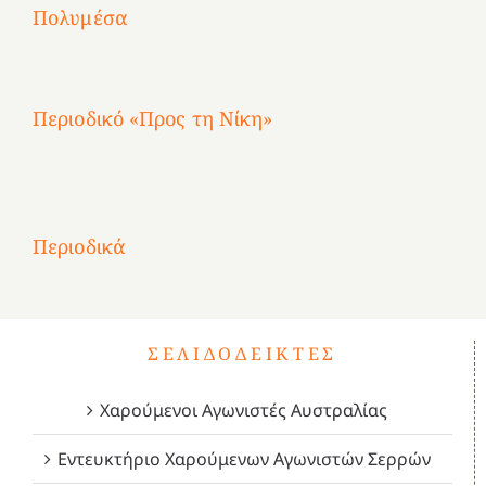
Αγωνίστριες
Αγωνίστριες
Αγωνίστριες
χρόνια
Πολυμέσα
3
Αθηνών
Αθηνών
Αθηνών
καρτερούμεν»
4
Περιοδικό «Προς τη Νίκη»
Αφιέρωμα
στην
1
Επανάσταση
Σύμψυχοι,
Σύμψυχοι,
Σύμψυχοι,
2
του
Δεκέμβριος
Μάιος
Μάρτιος
Περιοδικά
3
1821
2023!
2023!
2023!
4
ΣΕΛΙΔΟΔΕΊΚΤΕΣ
Χαρούμενοι Αγωνιστές Αυστραλίας
Εντευκτήριο Χαρούμενων Αγωνιστών Σερρών