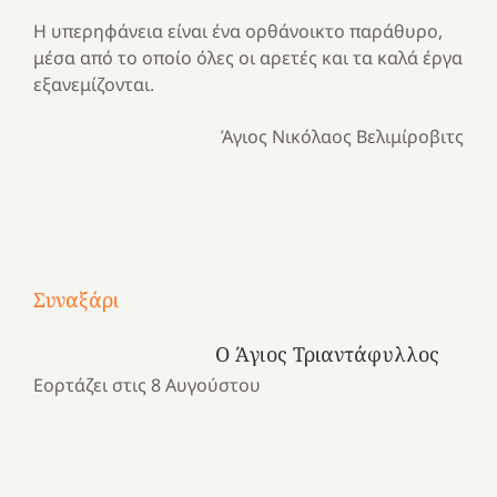
Η υπερηφάνεια είναι ένα ορθάνοικτο παράθυρο,
μέσα από το οποίο όλες οι αρετές και τα καλά έργα
εξανεμίζονται.
Άγιος Νικόλαος Βελιμίροβιτς
Με
τραγούδι
Μια
και
Κατασκηνωτικές
Συναξάρι
χρονιά
καρδιά
στιγμές
αναμνήσεων…
στο
από
Ο Άγιος Τριαντάφυλλος
ένα
Νοσοκομείο
το
Εορτάζει στις 8 Αυγούστου
καλοκαίρι
“Ερυθρός
Ελληνικό
προσμονής!
Σταυρός”!
2025!
|
|
|
1
Χαρούμενες
Χαρούμενες
Χαρούμενες
«50
2