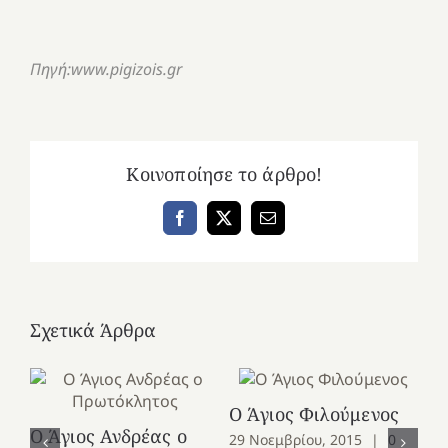
Πηγή:www.pigizois.gr
Κοινοποίησε το άρθρο!
Facebook
X
Email
Σχετικά Άρθρα
Ο Άγιος Φιλούμενος
Ο Άγιος Ανδρέας ο
Ο 
29 Νοεμβρίου, 2015
|
0