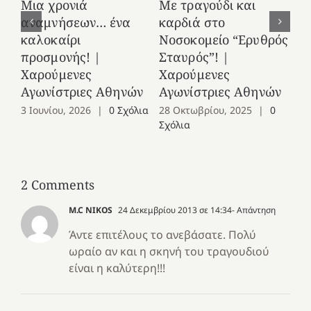
Μια χρονιά
Με τραγούδι και
στ
αναμνήσεων… ένα
καρδιά στο
Ελ
καλοκαίρι
Νοσοκομείο “Ερυθρός
Χ
προσμονής! |
Σταυρός”! |
Αγ
Χαρούμενες
Χαρούμενες
25
Αγωνίστριες Αθηνών
Αγωνίστριες Αθηνών
Co
3 Ιουνίου, 2026
|
0 Σχόλια
28 Οκτωβρίου, 2025
|
0
Σχόλια
2 Comments
M.C NIKOS
24 Δεκεμβρίου 2013 σε 14:34
- Απάντηση
Άντε επιτέλους το ανεβάσατε. Πολύ
ωραίο αν και η σκηνή του τραγουδιού
είναι η καλύτερη!!!