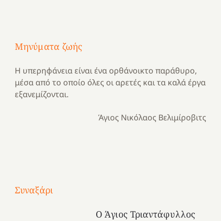
Μηνύματα ζωής
Η υπερηφάνεια είναι ένα ορθάνοικτο παράθυρο,
μέσα από το οποίο όλες οι αρετές και τα καλά έργα
εξανεμίζονται.
Άγιος Νικόλαος Βελιμίροβιτς
Με
τραγούδι
Μια
και
Κατασκηνωτικές
Συναξάρι
χρονιά
καρδιά
στιγμές
αναμνήσεων…
στο
από
Ο Άγιος Τριαντάφυλλος
ένα
Νοσοκομείο
το