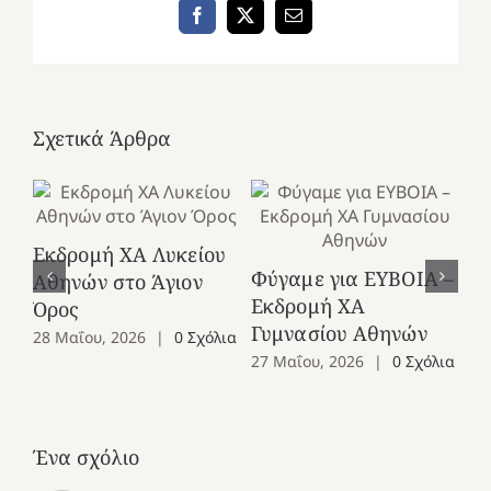
Facebook
X
Email
Σχετικά Άρθρα
Εκδρομή ΧΑ Λυκείου
Ε
Φύγαμε για ΕΥΒΟΙΑ –
Αθηνών στο Άγιον
Χε
Εκδρομή ΧΑ
Όρος
27
Γυμνασίου Αθηνών
28 Μαΐου, 2026
|
0 Σχόλια
27 Μαΐου, 2026
|
0 Σχόλια
Ένα σχόλιο