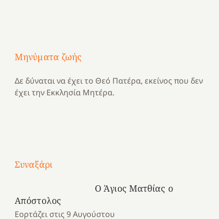
Μηνύματα ζωής
Δε δύναται να έχει το Θεό Πατέρα, εκείνος που δεν
έχει την Εκκλησία Μητέρα.
Με
τραγούδι
Συναξάρι
Μια
και
Κατασκηνωτικές
χρονιά
καρδιά
στιγμές
Ο Άγιος Ματθίας ο
αναμνήσεων…
στο
από
Απόστολος
ένα
Νοσοκομείο
το
Εορτάζει στις 9 Αυγούστου
καλοκαίρι
“Ερυθρός
Ελληνικό