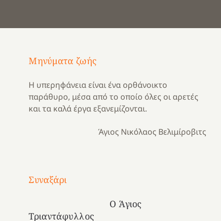
Μηνύματα ζωής
Η υπερηφάνεια είναι ένα ορθάνοικτο
παράθυρο, μέσα από το οποίο όλες οι αρετές
και τα καλά έργα εξανεμίζονται.
Άγιος Νικόλαος Βελιμίροβιτς
Με
τραγούδι
Συναξάρι
Μια
και
Κατασκηνωτικές
χρονιά
καρδιά
στιγμές
Ο Άγιος
αναμνήσεων…
στο
από
Τριαντάφυλλος
ένα
Νοσοκομείο
το