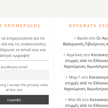
ΤΑ ΕΝΗΜΈΡΩΣΗΣ
ΠΡΌΣΦΑΤΑ ΣΧ
ς να ενημερώνεσαι για τα
Basile
στο
Οι Άγι
 νέα και τις ανακοινώσεις
Βαλεριανός,Τιβούρτιος κ
πλήρωσε το email σου και
Αγγελική
στο
Κατασκη
πάτησε εγγραφή!
στιγμές από το Ελληνικ
Χαρούμενες Αγωνίστριε
Διεύθυνση email
Μαρ Γ
στο
Κατασκην
στιγμές από το Ελληνικ
ing I accept the privacy rules
Χαρούμενες Αγωνίστριε
of this site
Μία ΧΑ
στο
Κατασκην
στιγμές από το Ελληνικ