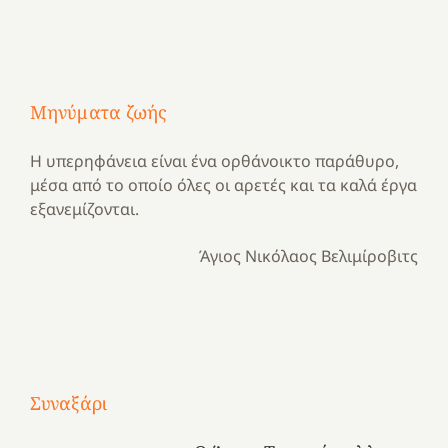
Μηνύματα ζωής
Η υπερηφάνεια είναι ένα ορθάνοικτο παράθυρο,
μέσα από το οποίο όλες οι αρετές και τα καλά έργα
εξανεμίζονται.
Άγιος Νικόλαος Βελιμίροβιτς
Με
τραγούδι
Μια
και
Κατασκηνωτικές
Συναξάρι
χρονιά
καρδιά
στιγμές
αναμνήσεων…
στο
από