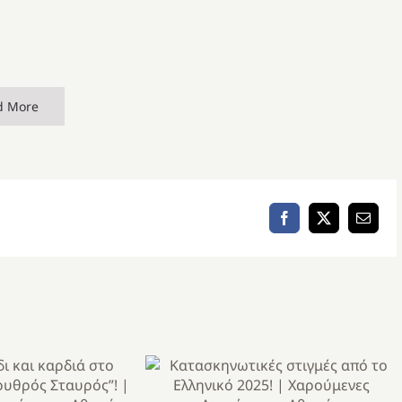
d More
Facebook
X
Email