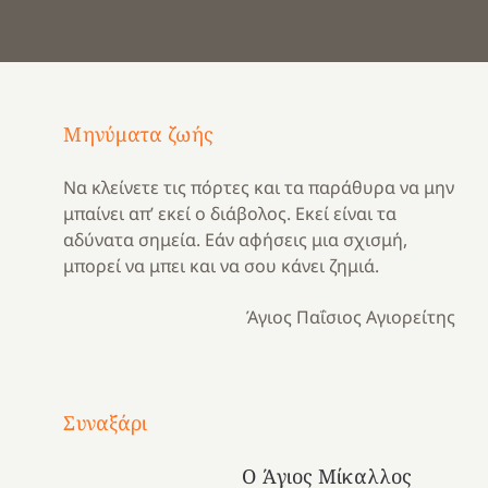
Μηνύματα ζωής
Να κλείνετε τις πόρτες και τα παράθυρα να μην
μπαίνει απ’ εκεί ο διάβολος. Εκεί είναι τα
αδύνατα σημεία. Εάν αφήσεις μια σχισμή,
μπορεί να μπει και να σου κάνει ζημιά.
Άγιος Παΐσιος Αγιορείτης
Με
τραγούδι
Συναξάρι
Μια
και
Κατασκηνωτικές
χρονιά
καρδιά
στιγμές
Ο Άγιος Μίκαλλος
αναμνήσεων…
στο
από