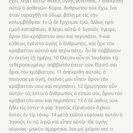
ἔχει, λέγει αὐτῷ· θέλεις ὑγιὴς γενέσθαι; 7 ἀπεκρίθη
αὐτῷ ὁ ἀσθενῶν· Κύριε, ἄνθρωπον οὐκ ἔχω, ἵνα
ὅταν ταραχθῇ τὸ ὕδωρ, βάλῃ με εἰς τὴν
κολυμβήθραν· ἐν ᾧ δὲ ἔρχομαι ἐγώ, ἄλλος πρὸ
ἐμοῦ καταβαίνει. 8 λέγει αὐτῷ ὁ Ἰησοῦς· ἔγειρε,
ἆρον τὸν κράβαττόν σου καὶ περιπάτει. 9 καὶ
εὐθέως ἐγένετο ὑγιὴς ὁ ἄνθρωπος, καὶ ἦρε τὸν
κράβαττον αὐτοῦ καὶ περιεπάτει. ἦν δὲ σάββατον
ἐν ἐκείνῃ τῇ ἡμέρᾳ. 10 ἔλεγον οὖν οἱ Ἰουδαῖοι τῷ
τεθεραπευμένῳ· σάββατόν ἐστιν· οὐκ ἔξεστί σοι
ἆραι τὸν κράβαττον. 11 ἀπεκρίθη αὐτοῖς· ὁ
ποιήσας με ὑγιῆ, ἐκεῖνός μοι εἶπεν· ἆρον τὸν
κράβαττόν σου καὶ περιπάτει. 12 ἠρώτησαν οὖν
αὐτόν· τίς ἐστιν ὁ ἄνθρωπος ὁ εἰπών σοι, ἆρον τὸν
κράβαττόν σου καὶ περιπάτει; 13 ὁ δὲ ἰαθεὶς οὐκ
ᾔδει τίς ἐστιν· ὁ γὰρ Ἰησοῦς ἐξένευσεν ὄχλου
ὄντος ἐν τῷ τόπῳ. 14 μετὰ ταῦτα εὑρίσκει αὐτὸν ὁ
Ἰησοῦς ἐν τῷ ἱερῷ καὶ εἶπεν αὐτῷ· ἴδε ὑγιὴς
γέγονας· μηκέτι ἁμάρτανε, ἵνα μὴ χεῖρόν σοί τι