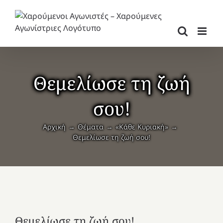
Μετάβαση
στο
περιεχόμενο
Θεμελίωσε τη ζωή
σου!
Αρχική
Θέματα
«Κάθε Κυριακή»
Θεμελίωσε τη ζωή σου!
Θεμελίωσε τη ζωή σου!