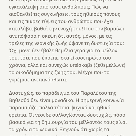
εγκατάλειψη από τους ανθρώπους; Πώς να
αισθανθεί τις συγκινήσεις, τους ηθικούς πόνους
και τις πικρές τύψεις του ανθρώπου που έχει
καταλάβει βαθιά την ενοχή του! Που τον βαραίνει
ανυπόφορα η σκέψη ότι αυτός, μόνος, με τις
τρέλες της νεανικής ζωής ύφανε τη δυστυχία του;
Όχι μόνο δεν έβαλε θεμέλια γερά για το μέλλον
του, τότε που έπρεπε, στα είκοσι πρώτα του
χρόνια, αλλά και συνεχώς υπέσκαβε (ξεθεμελίωνε)
το οικοδόμημα της ζωής του. Μέχρι που το
γκρέμισε ανεπανόρθωτα.
Δυστυχώς, το παράδειγμα του Παραλύτου της
Βηθεσδά δεν είναι μοναδικό. Η σημερινή κοινωνία
παρουσιάζει πολλά τέτοια ψυχικά και ηθικά
ερείπια. Οι νέοι δε συλλογίζονται, δυστυχώς, πόσο
βασικά για τη δημιουργία του μέλλοντός τους είναι
τα χρόνια τα νεανικά. Ξεχνούν ότι χωρίς τα