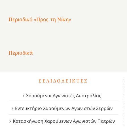
Περιοδικό «Προς τη Νίκη»
Αφιέρωμα
στην
1
Επανάσταση
Σύμψυχοι,
Σύμψυχοι,
Σύμψυχοι,
2
του
Δεκέμβριος
Μάιος
Μάρτιος
Περιοδικά
3
1821
2023!
2023!
2023!
4
ΣΕΛΙΔΟΔΕΊΚΤΕΣ
Χαρούμενοι Αγωνιστές Αυστραλίας
Εντευκτήριο Χαρούμενων Αγωνιστών Σερρών
Κατασκήνωση Χαρούμενων Αγωνιστών Πατρών