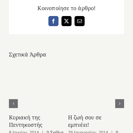
Κοινοποίησε το άρθρο!
Facebook
X
Email
Σχετικά Άρθρα
Κυριακή της
Η ζωή σου σε
Δρ
Πεντηκοστής
εμπνέει!
22
Σχ
8 Ιουνίου, 2014
|
0 Σχόλια
29 Ιανουαρίου, 2014
|
0