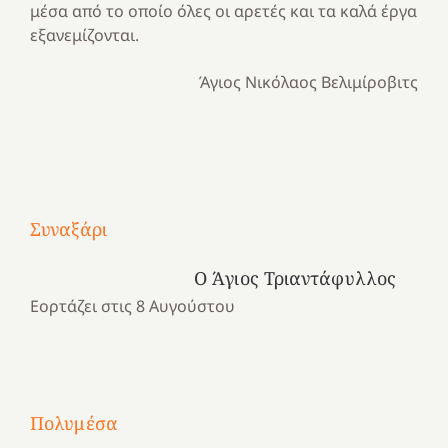
μέσα από το οποίο όλες οι αρετές και τα καλά έργα
εξανεμίζονται.
Άγιος Νικόλαος Βελιμίροβιτς
Με
τραγούδι
Μια
και
Κατασκηνωτικές
Συναξάρι
χρονιά
καρδιά
στιγμές
αναμνήσεων…
στο
από
Ο Άγιος Τριαντάφυλλος
ένα
Νοσοκομείο
το
Εορτάζει στις 8 Αυγούστου
καλοκαίρι
“Ερυθρός
Ελληνικό
προσμονής!
Σταυρός”!
2025!
|
|
|
1
Χαρούμενες
Χαρούμενες
Χαρούμενες
«50
2
Αγωνίστριες
Αγωνίστριες
Αγωνίστριες
χρόνια
Πολυμέσα
3
Αθηνών
Αθηνών
Αθηνών
καρτερούμεν»
4