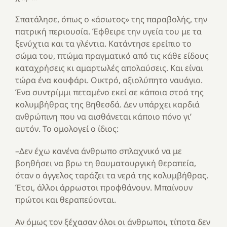
Σπατάλησε, όπως ο «άσωτος» της παραβολής, την
πατρική περιουσία. Έφθειρε την υγεία του με τα
ξενύχτια και τα γλέντια. Κατάντησε ερείπιο το
σώμα του, πτώμα πραγματικό από τις κάθε είδους
καταχρήσεις κι αμαρτωλές απολαύσεις. Και είναι
τώρα ένα κουφάρι. Οικτρό, αξιολύπητο ναυάγιο.
Ένα συντρίμμι πεταμένο εκεί σε κάποια στοά της
κολυμβήθρας της Βηθεσδά. Δεν υπάρχει καρδιά
ανθρώπινη που να αισθάνεται κάποιο πόνο γι’
αυτόν. Το ομολογεί ο ίδιος:
–Δεν έχω κανένα άνθρωπο σπλαχνικό να με
βοηθήσει να βρω τη θαυματουργική θεραπεία,
όταν ο άγγελος ταράζει τα νερά της κολυμβήθρας.
Έτσι, άλλοι άρρωστοι προφθάνουν. Μπαίνουν
πρώτοι και θεραπεύονται.
Αν όμως τον ξέχασαν όλοι οι άνθρωποι, τίποτα δεν