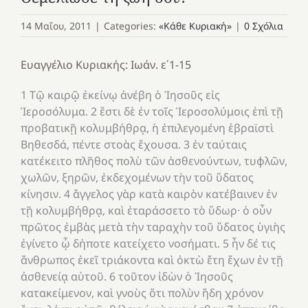
14 Μαΐου, 2011
|
Categories:
«Κάθε Κυριακή»
|
0 Σχόλια
Ευαγγέλιο Κυριακής: Ιωάν. ε΄1-15
1 Τῷ καιρῷ ἐκείνῳ ἀνέβη ὁ Ἰησοῦς εἰς
Ἱεροσόλυμα. 2 ἔστι δὲ ἐν τοῖς Ἱεροσολύμοις ἐπὶ τῇ
προβατικῇ κολυμβήθρᾳ, ἡ ἐπιλεγομένη ἑβραϊστὶ
Βηθεσδά, πέντε στοὰς ἔχουσα. 3 ἐν ταύταις
κατέκειτο πλῆθος πολὺ τῶν ἀσθενούντων, τυφλῶν,
χωλῶν, ξηρῶν, ἐκδεχομένων τὴν τοῦ ὕδατος
κίνησιν. 4 ἄγγελος γὰρ κατὰ καιρὸν κατέβαινεν ἐν
τῇ κολυμβήθρᾳ, καὶ ἐταράσσετο τὸ ὕδωρ· ὁ οὖν
πρῶτος ἐμβὰς μετὰ τὴν ταραχὴν τοῦ ὕδατος ὑγιὴς
ἐγίνετο ᾧ δήποτε κατείχετο νοσήματι. 5 ἦν δέ τις
ἄνθρωπος ἐκεῖ τριάκοντα καὶ ὀκτὼ ἔτη ἔχων ἐν τῇ
ἀσθενείᾳ αὐτοῦ. 6 τοῦτον ἰδὼν ὁ Ἰησοῦς
κατακείμενον, καὶ γνοὺς ὅτι πολὺν ἤδη χρόνον