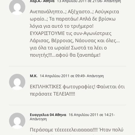
Χαρ.Α.- Αθήνα
13 Απριλίου 2011 σε 21:06
- Απάντηση
Ανεπανάληπτο..; Αξέχαστο..; Ασύγκριτα
ωραίο..; Τα παρατάω! Απλά δε βρίσκω
λόγια για αυτό το τριήμερο!
ΕΥΧΑΡΙΣΤΟΥΜΕ τις συν-Αγωνίστριες
Λάρισας, Βέρροιας, Νάουσας και όλες…
για όλα τα ωραία! Σωστά τα λέει ο
ποιητής!!!…αφού θα ξαναπάμε!
Μ.Κ.
14 Απριλίου 2011 σε 09:49
- Απάντηση
ΕΚΠΛΗΚΤΙΚΕΣ φωτογραφίες! Φαίνεται ότι
περάσατε ΤΕΛΕΙΑ!!!!!
Ευαγγελια 04 Αθηνα
16 Απριλίου 2011 σε 14:21
-
Απάντηση
Περάσαμε τέεεεεελειααααα!!!! Ήταν πολύ