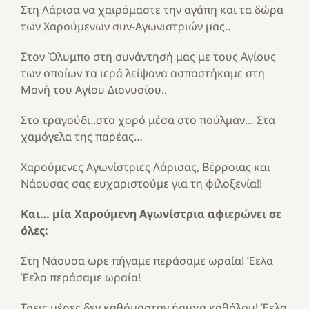
Στη Λάρισα να χαιρόμαστε την αγάπη και τα δώρα
των Χαρούμενων συν-Αγωνιστριών μας..
Στον Όλυμπο στη συνάντησή μας με τους Αγίους
των οποίων τα ιερά λείψανα ασπαστήκαμε στη
Μονή του Αγίου Διονυσίου..
Στο τραγούδι..στο χορό μέσα στο πούλμαν… Στα
χαμόγελα της παρέας…
Χαρούμενες Αγωνίστριες Λάρισας, Βέρροιας και
Νάουσας σας ευχαριστούμε για τη φιλοξενία!!
Και… μία Χαρούμενη Αγωνίστρια αφιερώνει σε
όλες:
Στη Νάουσα ωρε πήγαμε περάσαμε ωραία! Έελα
Έελα περάσαμε ωραία!
Τρεις μέρες δεν καθόμασταν ήσυχα καθόλου! Έελα