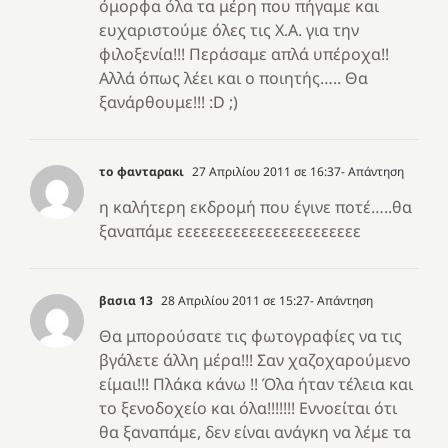
όμορφα όλα τα μέρη που πήγαμε και
ευχαριστούμε όλες τις Χ.Α. για την
φιλοξενία!!! Περάσαμε απλά υπέροχα!!
Αλλά όπως λέει και ο ποιητής….. Θα
ξανάρθουμε!!! :D ;)
το φανταρακι
27 Απριλίου 2011 σε 16:37
- Απάντηση
η καλήτερη εκδρομή που έγινε ποτέ…..θα
ξαναπάμε εεεεεεεεεεεεεεεεεεεεεεε
βασια 13
28 Απριλίου 2011 σε 15:27
- Απάντηση
Θα μπορούσατε τις φωτογραφίες να τις
βγάλετε άλλη μέρα!!! Σαν χαζοχαρούμενο
είμαι!!! Πλάκα κάνω !! Όλα ήταν τέλεια και
το ξενοδοχείο και όλα!!!!!!! Εννοείται ότι
θα ξαναπάμε, δεν είναι ανάγκη να λέμε τα