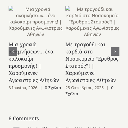
Κ
Μια χρονιά
Με τραγούδι και
στ
αναμνήσεων… ένα
καρδιά στο
Ελ
καλοκαίρι
Νοσοκομείο “Ερυθρός
Χ
προσμονής! |
Σταυρός”! |
Αγ
Χαρούμενες
Χαρούμενες
25
Αγωνίστριες Αθηνών
Αγωνίστριες Αθηνών
Co
3 Ιουνίου, 2026
|
0 Σχόλια
28 Οκτωβρίου, 2025
|
0
Σχόλια
6 Comments