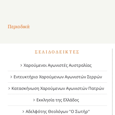
Αφιέρωμα
στην
1
Επανάσταση
Σύμψυχοι,
Σύμψυχοι,
Σύμψυχοι,
2
του
Δεκέμβριος
Μάιος
Μάρτιος
Περιοδικά
3
1821
2023!
2023!
2023!
4
ΣΕΛΙΔΟΔΕΊΚΤΕΣ
Χαρούμενοι Αγωνιστές Αυστραλίας
Εντευκτήριο Χαρούμενων Αγωνιστών Σερρών
Κατασκήνωση Χαρούμενων Αγωνιστών Πατρών
Εκκλησία της Ελλάδος
Αδελφότης Θεολόγων "Ο Σωτήρ"