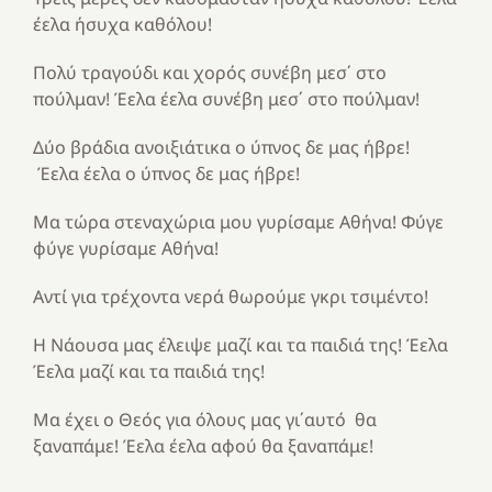
έελα ήσυχα καθόλου!
Πολύ τραγούδι και χορός συνέβη μεσ΄ στο
πούλμαν! Έελα έελα συνέβη μεσ΄ στο πούλμαν!
Δύο βράδια ανοιξιάτικα ο ύπνος δε μας ήβρε!
Έελα έελα ο ύπνος δε μας ήβρε!
Μα τώρα στεναχώρια μου γυρίσαμε Αθήνα! Φύγε
φύγε γυρίσαμε Αθήνα!
Αντί για τρέχοντα νερά θωρούμε γκρι τσιμέντο!
Η Νάουσα μας έλειψε μαζί και τα παιδιά της! Έελα
Έελα μαζί και τα παιδιά της!
Μα έχει ο Θεός για όλους μας γι΄αυτό θα
ξαναπάμε! Έελα έελα αφού θα ξαναπάμε!