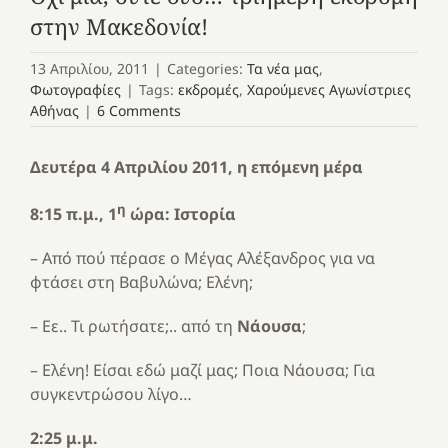
στην Μακεδονία!
13 Απριλίου, 2011
|
Categories:
Τα νέα μας
,
Φωτογραφίες
|
Tags:
εκδρομές
,
Χαρούμενες Αγωνίστριες
Αθήνας
|
6 Comments
Δευτέρα 4 Απριλίου 2011, η επόμενη μέρα
η
8:15 π.μ., 1
ώρα: Ιστορία
– Από πού πέρασε ο Μέγας Αλέξανδρος για να
φτάσει στη Βαβυλώνα; Ελένη;
– Εε.. Τι ρωτήσατε;.. από τη
Νάουσα
;
– Ελένη! Είσαι εδώ μαζί μας; Ποια Νάουσα; Για
συγκεντρώσου λίγο…
2:25 μ.μ.