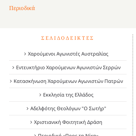
2
του
Δεκέμβριος
Μάιος
Μάρτιος
Περιοδικά
3
1821
2023!
2023!
2023!
4
ΣΕΛΙΔΟΔΕΊΚΤΕΣ
Χαρούμενοι Αγωνιστές Αυστραλίας
Εντευκτήριο Χαρούμενων Αγωνιστών Σερρών
Κατασκήνωση Χαρούμενων Αγωνιστών Πατρών
Εκκλησία της Ελλάδος
Αδελφότης Θεολόγων "Ο Σωτήρ"
Χριστιανική Φοιτητική Δράση
Περιοδικό «Προς τη Νίκη»