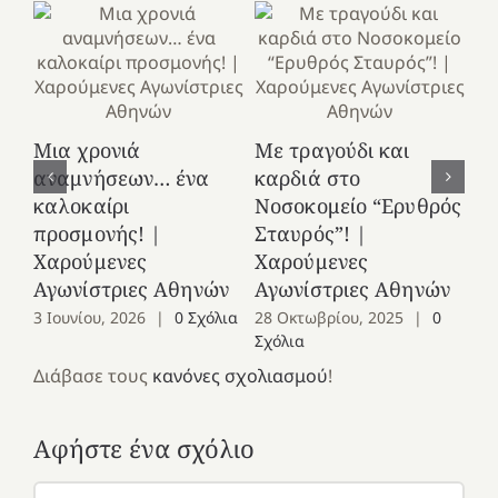
Κ
Μια χρονιά
Με τραγούδι και
στ
αναμνήσεων… ένα
καρδιά στο
Ελ
καλοκαίρι
Νοσοκομείο “Ερυθρός
Χ
προσμονής! |
Σταυρός”! |
Αγ
Χαρούμενες
Χαρούμενες
25
Αγωνίστριες Αθηνών
Αγωνίστριες Αθηνών
Co
3 Ιουνίου, 2026
|
0 Σχόλια
28 Οκτωβρίου, 2025
|
0
Σχόλια
Διάβασε τους
κανόνες σχολιασμού
!
Αφήστε ένα σχόλιο
Σχόλιο