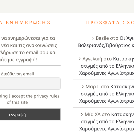
ΤΑ ΕΝΗΜΈΡΩΣΗΣ
ΠΡΌΣΦΑΤΑ ΣΧ
ς να ενημερώνεσαι για τα
Basile
στο
Οι Άγι
 νέα και τις ανακοινώσεις
Βαλεριανός,Τιβούρτιος κ
πλήρωσε το email σου και
Αγγελική
στο
Κατασκη
πάτησε εγγραφή!
στιγμές από το Ελληνικ
Χαρούμενες Αγωνίστριε
Διεύθυνση email
Μαρ Γ
στο
Κατασκην
στιγμές από το Ελληνικ
ing I accept the privacy rules
Χαρούμενες Αγωνίστριε
of this site
Μία ΧΑ
στο
Κατασκην
στιγμές από το Ελληνικ
Χαρούμενες Αγωνίστριε