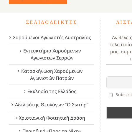
ΣΕΛΙΔΟΔΕΊΚΤΕΣ
ΛΊΣ
Χαρούμενοι Αγωνιστές Αυστραλίας
Αν θέλει
τελευταία
Εντευκτήριο Χαρούμενων
μας, συμ
Αγωνιστών Σερρών
Κατασκήνωση Χαρούμενων
Αγωνιστών Πατρών
Εκκλησία της Ελλάδος
Subscrib
Αδελφότης Θεολόγων "Ο Σωτήρ"
Χριστιανική Φοιτητική Δράση
Περιοδικό «Προς τη Νίκη»