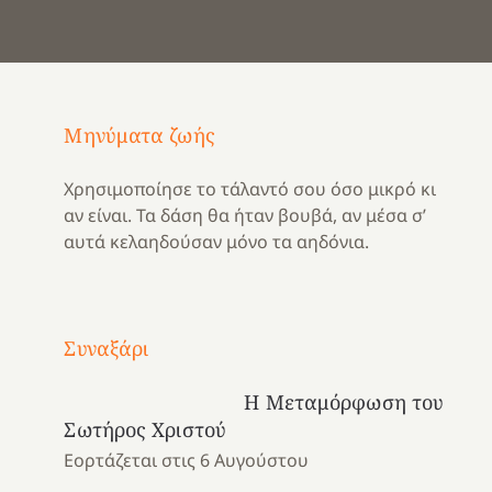
Μηνύματα ζωής
Χρησιμοποίησε το τάλαντό σου όσο μικρό κι
αν είναι. Τα δάση θα ήταν βουβά, αν μέσα σ’
αυτά κελαηδούσαν μόνο τα αηδόνια.
Με
τραγούδι
Συναξάρι
Μια
και
Κατασκηνωτικές
χρονιά
καρδιά
στιγμές
Η Μεταμόρφωση του
αναμνήσεων…
στο
από
Σωτήρος Χριστού
ένα
Νοσοκομείο
το
Εορτάζεται στις 6 Αυγούστου
καλοκαίρι
“Ερυθρός
Ελληνικό