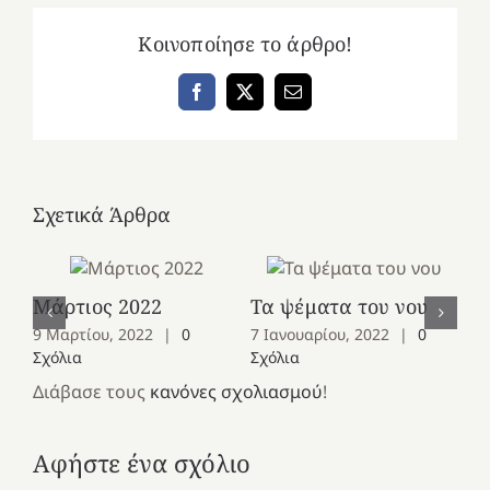
Κοινοποίησε το άρθρο!
Facebook
X
Email
Σχετικά Άρθρα
Μάρτιος 2022
Τα ψέματα του νου
Ια
9 Μαρτίου, 2022
|
0
7 Ιανουαρίου, 2022
|
0
5 
Σχόλια
Σχόλια
Σχ
Διάβασε τους
κανόνες σχολιασμού
!
Αφήστε ένα σχόλιο