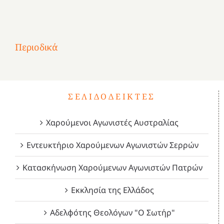
Αφιέρωμα
στην
1
Επανάσταση
Σύμψυχοι,
Σύμψυχοι,
Σύμψυχοι,
2
του
Δεκέμβριος
Μάιος
Μάρτιος
Περιοδικά
3
1821
2023!
2023!
2023!
4
ΣΕΛΙΔΟΔΕΊΚΤΕΣ
Χαρούμενοι Αγωνιστές Αυστραλίας
Εντευκτήριο Χαρούμενων Αγωνιστών Σερρών
Κατασκήνωση Χαρούμενων Αγωνιστών Πατρών
Εκκλησία της Ελλάδος
Αδελφότης Θεολόγων "Ο Σωτήρ"