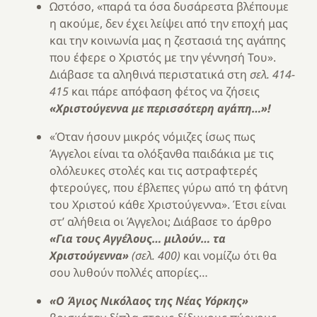
Ωστόσο, «παρά τα όσα δυσάρεστα βλέπουμε
η ακούμε, δεν έχει λείψει από την εποχή μας
και την κοινωνία μας η ζεστασιά της αγάπης
που έφερε ο Χριστός με την γέννησή Του».
Διάβασε τα αληθινά περιστατικά στη
σελ. 414-
415
και πάρε απόφαση φέτος να ζήσεις
«Χριστούγεννα με περισσότερη αγάπη…»!
«Όταν ήσουν μικρός νόμιζες ίσως πως
Άγγελοι είναι τα ολόξανθα παιδάκια με τις
ολόλευκες στολές και τις αστραφτερές
φτερούγες, που έβλεπες γύρω από τη φάτνη
του Χριστού κάθε Χριστούγεννα». Έτσι είναι
στ’ αλήθεια οι Άγγελοι; Διάβασε το άρθρο
«Για τους Αγγέλους… μιλούν… τα
Χριστούγεννα»
(σελ. 400)
και νομίζω ότι θα
σου λυθούν πολλές απορίες…
«Ο Άγιος Νικόλαος της Νέας Υόρκης»