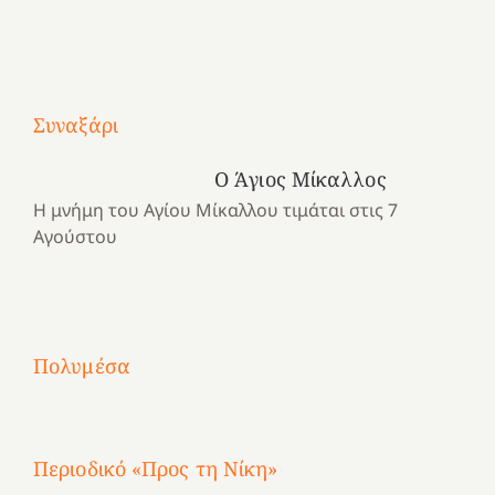
Με
τραγούδι
Συναξάρι
Μια
και
Κατασκηνωτικές
χρονιά
καρδιά
στιγμές
Ο Άγιος Μίκαλλος
αναμνήσεων…
στο
από
Η μνήμη του Αγίου Μίκαλλου τιμάται στις 7
ένα
Νοσοκομείο
το
Αγούστου
καλοκαίρι
“Ερυθρός
Ελληνικό
προσμονής!
Σταυρός”!
2025!
|
|
|
1
Χαρούμενες
Χαρούμενες
Χαρούμενες
«50
2
Αγωνίστριες
Αγωνίστριες
Αγωνίστριες
χρόνια
Πολυμέσα
3
Αθηνών
Αθηνών
Αθηνών
καρτερούμεν»
4
Περιοδικό «Προς τη Νίκη»