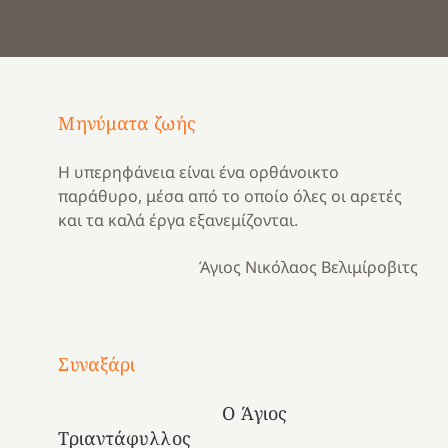
Μηνύματα ζωής
Η υπερηφάνεια είναι ένα ορθάνοικτο
παράθυρο, μέσα από το οποίο όλες οι αρετές
και τα καλά έργα εξανεμίζονται.
Άγιος Νικόλαος Βελιμίροβιτς
Με
τραγούδι
Συναξάρι
Μια
και
Κατασκηνωτικές
χρονιά
καρδιά
στιγμές
Ο Άγιος
αναμνήσεων…
στο
από
Τριαντάφυλλος
ένα
Νοσοκομείο
το