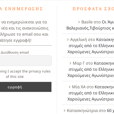
ΤΑ ΕΝΗΜΈΡΩΣΗΣ
ΠΡΌΣΦΑΤΑ ΣΧ
ς να ενημερώνεσαι για τα
Basile
στο
Οι Άγι
 νέα και τις ανακοινώσεις
Βαλεριανός,Τιβούρτιος κ
πλήρωσε το email σου και
Αγγελική
στο
Κατασκη
πάτησε εγγραφή!
στιγμές από το Ελληνικ
Χαρούμενες Αγωνίστριε
Διεύθυνση email
Μαρ Γ
στο
Κατασκην
στιγμές από το Ελληνικ
ing I accept the privacy rules
Χαρούμενες Αγωνίστριε
of this site
Μία ΧΑ
στο
Κατασκην
στιγμές από το Ελληνικ
Χαρούμενες Αγωνίστριε
Κατασκηνώτρια
στο
60 