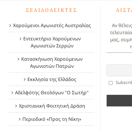
ΣΕΛΙΔΟΔΕΊΚΤΕΣ
ΛΊΣ
Χαρούμενοι Αγωνιστές Αυστραλίας
Αν θέλει
τελευταία
Εντευκτήριο Χαρούμενων
μας, συμ
Αγωνιστών Σερρών
Κατασκήνωση Χαρούμενων
Αγωνιστών Πατρών
Εκκλησία της Ελλάδος
Subscrib
Αδελφότης Θεολόγων "Ο Σωτήρ"
Χριστιανική Φοιτητική Δράση
Περιοδικό «Προς τη Νίκη»