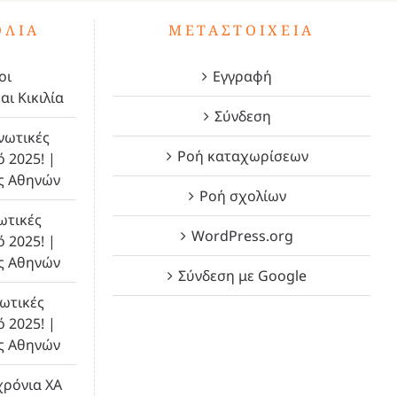
ΌΛΙΑ
ΜΕΤΑΣΤΟΙΧΕΊΑ
οι
Εγγραφή
αι Κικιλία
Σύνδεση
νωτικές
Ροή καταχωρίσεων
ό 2025! |
ς Αθηνών
Ροή σχολίων
ωτικές
WordPress.org
ό 2025! |
ς Αθηνών
Σύνδεση με Google
ωτικές
ό 2025! |
ς Αθηνών
χρόνια ΧΑ