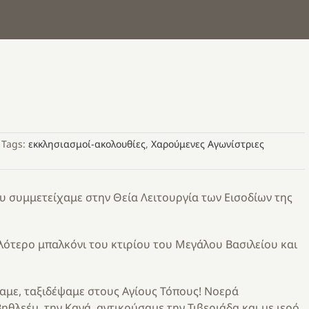
Tags:
εκκλησιασμοί-ακολουθίες
,
Χαρούμενες Αγωνίστριες
υ συμμετείχαμε στην Θεία Λειτουργία των Εισοδίων της
ότερο μπαλκόνι του κτιρίου του Μεγάλου Βασιλείου και
παμε, ταξιδέψαμε στους Αγίους Τόπους! Νοερά
θλεέμ, την Κανά, αντικρύσαμε την Τιβεριάδα,και με ιερό