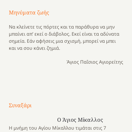
Μηνύματα ζωής
Να κλείνετε τις πόρτες και τα παράθυρα να μην
μπαίνει απ’ εκεί ο διάβολος. Εκεί είναι τα αδύνατα
σημεία. Εάν αφήσεις μια σχισμή, μπορεί να μπει
και να σου κάνει ζημιά.
Άγιος Παΐσιος Αγιορείτης
Με
τραγούδι
Συναξάρι
Μια
και
Κατασκηνωτικές
χρονιά
καρδιά
στιγμές
Ο Άγιος Μίκαλλος
αναμνήσεων…
στο
από
Η μνήμη του Αγίου Μίκαλλου τιμάται στις 7
ένα
Νοσοκομείο
το