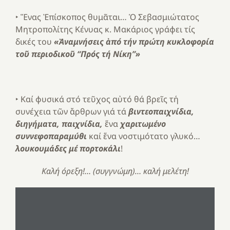
‣ Ἕνας Ἐπίσκοπος θυμᾶται… Ὁ Σεβασμιώτατος
Μητροπολίτης Κένυας κ. Μακάριος γράφει τίς
δικές του
«Ἀναμνήσεις ἀπό τήν πρώτη κυκλοφορία
τοῦ περιοδικοῦ “Πρός τή Νίκη”»
‣ Καί φυσικά στό τεῦχος αὐτό θά βρεῖς τή
συνέχεια τῶν ἄρθρων γιά τά
βιντεοπαιχνίδια,
διηγήματα, παιχνίδια,
ἕνα
χαριτωμένο
συννεφοπαραμύθι
καί ἕνα νοστιμότατο γλυκό…
λουκουμάδες μέ πορτοκάλι
!
Καλή όρεξη!… (συγγνώμη)… καλή μελέτη!