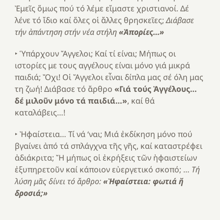
Ἐμεῖς ὅμως πού τό λέμε εἴμαστε χριστιανοί. Δέ
λένε τό ἴδιο καί ὅλες οἱ ἄλλες θρησκεῖες;
Διάβασε
τήν ἀπάντηση στήν νέα στήλη
«Ἀπορίες…»
‣ Ὑπάρχουν Ἄγγελοι; Καί τί είναι; Μήπως οι
ιστορίες με τους αγγέλους είναι μόνο γιά μικρά
παιδιά; Ὄχι! Οἱ Ἄγγελοι εἶναι δίπλα μας σέ όλη μας
τη ζωή! Διάβασε τό ἄρθρο
«Γιά τούς Ἀγγέλους…
δέ μιλοῦν μόνο τά παιδιά…»
, καί θά
καταλάβεις…!
‣ Ἠφαίστεια… Τί νά ‘ναι; Μιά ἐκδίκηση μόνο πού
βγαίνει ἀπό τά σπλάγχνα τῆς γῆς, καί καταστρέφει
ἀδιάκριτα; Ἤ μήπως οἱ ἐκρήξεις τῶν ἠφαιστείων
ἐξυπηρετοῦν καί κάποιον εὐεργετικό σκοπό; …
Τή
λύση μᾶς δίνει τό ἄρθρο:
«Ἠφαίστεια: φωτιά ἤ
δροσιά;»