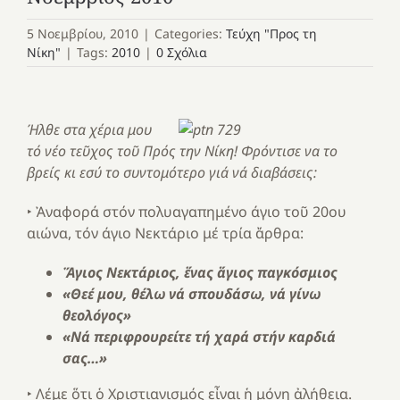
5 Νοεμβρίου, 2010
|
Categories:
Τεύχη "Προς τη
Νίκη"
|
Tags:
2010
|
0 Σχόλια
Ήλθε στα χέρια μου
τό νέο τεῦχος τοῦ Πρός την Νίκη! Φρόντισε να το
βρείς κι εσύ το συντομότερο γιά νά διαβάσεις:
‣ Ἀναφορά στόν πολυαγαπημένο άγιο τοῦ 20ου
αιώνα, τόν άγιο Νεκτάριο μέ τρία ἄρθρα:
Ἅγιος Νεκτάριος, ἕνας ἅγιος παγκόσμιος
«Θεέ μου, θέλω νά σπουδάσω, νά γίνω
θεολόγος»
«Νά περιφρουρείτε τή χαρά στήν καρδιά
σας…»
‣ Λέμε ὅτι ὁ Χριστιανισμός εἶναι ἡ μόνη ἀλήθεια.