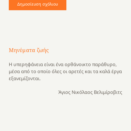
Μηνύματα ζωής
Η υπερηφάνεια είναι ένα ορθάνοικτο παράθυρο,
μέσα από το οποίο όλες οι αρετές και τα καλά έργα
εξανεμίζονται.
Άγιος Νικόλαος Βελιμίροβιτς
Με
τραγούδι
Μια
και
Κατασκηνωτικές