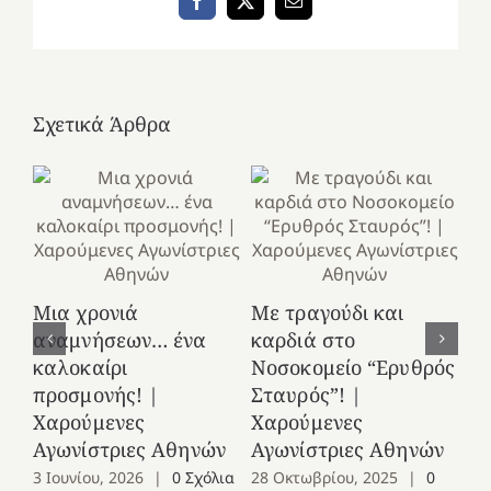
Facebook
X
Email
Σχετικά Άρθρα
Κ
Μια χρονιά
Με τραγούδι και
στ
αναμνήσεων… ένα
καρδιά στο
Ελ
καλοκαίρι
Νοσοκομείο “Ερυθρός
Χ
προσμονής! |
Σταυρός”! |
Αγ
Χαρούμενες
Χαρούμενες
25
Αγωνίστριες Αθηνών
Αγωνίστριες Αθηνών
Co
3 Ιουνίου, 2026
|
0 Σχόλια
28 Οκτωβρίου, 2025
|
0