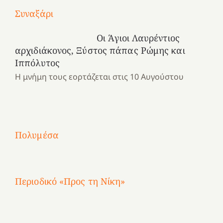
Με
Συναξάρι
τραγούδι
Μια
και
Κατασκηνωτικές
Οι Άγιοι Λαυρέντιος
χρονιά
καρδιά
στιγμές
αρχιδιάκονος, Ξύστος πάπας Ρώμης και
αναμνήσεων…
στο
από
Ιππόλυτος
ένα
Νοσοκομείο
το
Η μνήμη τους εορτάζεται στις 10 Αυγούστου
καλοκαίρι
“Ερυθρός
Ελληνικό
προσμονής!
Σταυρός”!
2025!
|
|
|
1
Χαρούμενες
Χαρούμενες
Χαρούμενες
«50
2
Αγωνίστριες
Αγωνίστριες
Αγωνίστριες
χρόνια
Πολυμέσα
3
Αθηνών
Αθηνών
Αθηνών
καρτερούμεν»
4
Περιοδικό «Προς τη Νίκη»
Αφιέρωμα
στην
1
Επανάσταση
Σύμψυχοι,
Σύμψυχοι,
Σύμψυχοι,