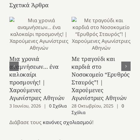
Σχετικά Άρθρα
Κ
Μια χρονιά
Με τραγούδι και
στ
αναμνήσεων… ένα
καρδιά στο
Ελ
καλοκαίρι
Νοσοκομείο “Ερυθρός
Χ
προσμονής! |
Σταυρός”! |
Αγ
Χαρούμενες
Χαρούμενες
25
Αγωνίστριες Αθηνών
Αγωνίστριες Αθηνών
Co
3 Ιουνίου, 2026
|
0 Σχόλια
28 Οκτωβρίου, 2025
|
0
Σχόλια
Διάβασε τους
κανόνες σχολιασμού
!