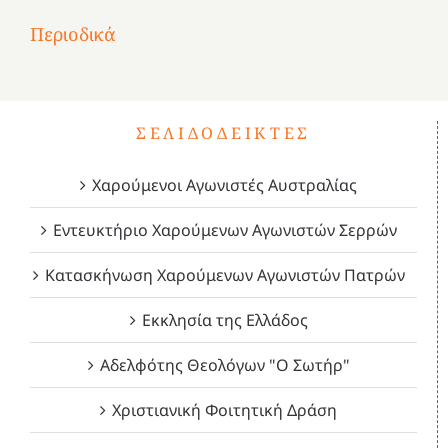
2
του
Δεκέμβριος
Μάιος
Μάρτιος
Περιοδικά
3
1821
2023!
2023!
2023!
4
ΣΕΛΙΔΟΔΕΊΚΤΕΣ
Χαρούμενοι Αγωνιστές Αυστραλίας
Εντευκτήριο Χαρούμενων Αγωνιστών Σερρών
Κατασκήνωση Χαρούμενων Αγωνιστών Πατρών
Εκκλησία της Ελλάδος
Αδελφότης Θεολόγων "Ο Σωτήρ"
Χριστιανική Φοιτητική Δράση