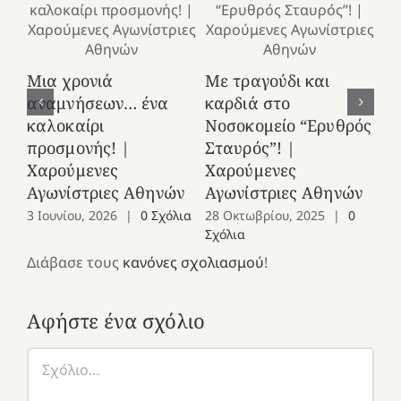
Κ
Μια χρονιά
Με τραγούδι και
στ
αναμνήσεων… ένα
καρδιά στο
Ελ
καλοκαίρι
Νοσοκομείο “Ερυθρός
Χ
προσμονής! |
Σταυρός”! |
Αγ
Χαρούμενες
Χαρούμενες
25
Αγωνίστριες Αθηνών
Αγωνίστριες Αθηνών
Co
3 Ιουνίου, 2026
|
0 Σχόλια
28 Οκτωβρίου, 2025
|
0
Σχόλια
Διάβασε τους
κανόνες σχολιασμού
!
Αφήστε ένα σχόλιο
Σχόλιο