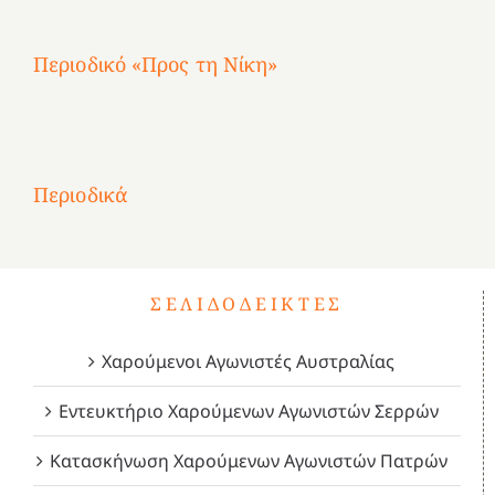
Περιοδικό «Προς τη Νίκη»
Αφιέρωμα
στην
1
Επανάσταση
Σύμψυχοι,
Σύμψυχοι,
Σύμψυχοι,
2
του
Δεκέμβριος
Μάιος
Μάρτιος
Περιοδικά
3
1821
2023!
2023!
2023!
4
ΣΕΛΙΔΟΔΕΊΚΤΕΣ
Χαρούμενοι Αγωνιστές Αυστραλίας
Εντευκτήριο Χαρούμενων Αγωνιστών Σερρών
Κατασκήνωση Χαρούμενων Αγωνιστών Πατρών