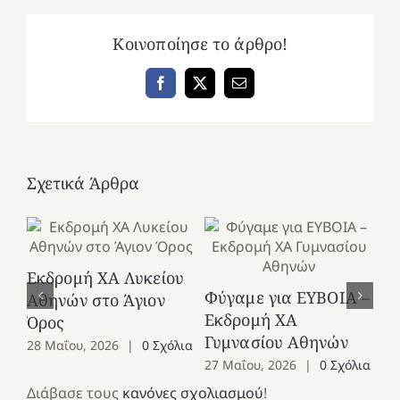
Κοινοποίησε το άρθρο!
Facebook
X
Email
Σχετικά Άρθρα
Εκδρομή ΧΑ Λυκείου
Ε
Φύγαμε για ΕΥΒΟΙΑ –
Αθηνών στο Άγιον
Χε
Εκδρομή ΧΑ
Όρος
27
Γυμνασίου Αθηνών
28 Μαΐου, 2026
|
0 Σχόλια
27 Μαΐου, 2026
|
0 Σχόλια
Διάβασε τους
κανόνες σχολιασμού
!