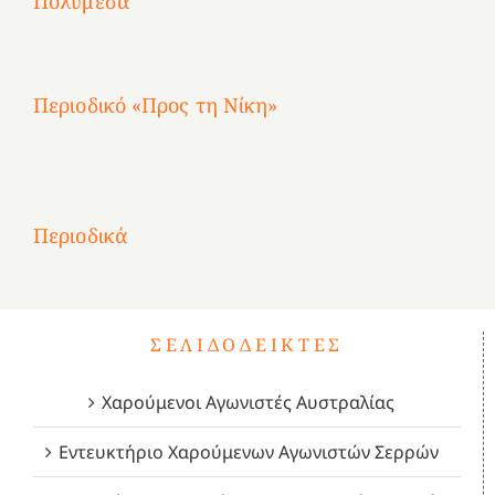
Πολυμέσα
3
Αθηνών
Αθηνών
Αθηνών
καρτερούμεν»
4
Περιοδικό «Προς τη Νίκη»
Αφιέρωμα
στην
1
Επανάσταση
Σύμψυχοι,
Σύμψυχοι,
Σύμψυχοι,
2
του
Δεκέμβριος
Μάιος
Μάρτιος
Περιοδικά
3
1821
2023!
2023!
2023!
4
ΣΕΛΙΔΟΔΕΊΚΤΕΣ
Χαρούμενοι Αγωνιστές Αυστραλίας
Εντευκτήριο Χαρούμενων Αγωνιστών Σερρών