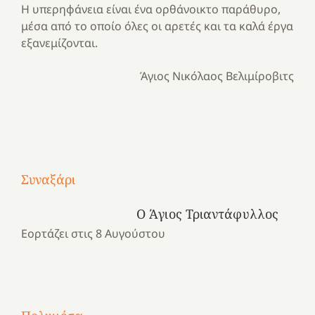
Η υπερηφάνεια είναι ένα ορθάνοικτο παράθυρο,
μέσα από το οποίο όλες οι αρετές και τα καλά έργα
εξανεμίζονται.
Άγιος Νικόλαος Βελιμίροβιτς
Με
τραγούδι
Μια
και
Κατασκηνωτικές
Συναξάρι
χρονιά
καρδιά
στιγμές
αναμνήσεων…
στο
από
Ο Άγιος Τριαντάφυλλος
ένα
Νοσοκομείο
το
Εορτάζει στις 8 Αυγούστου
καλοκαίρι
“Ερυθρός
Ελληνικό
προσμονής!
Σταυρός”!
2025!
|
|
|
1
Χαρούμενες
Χαρούμενες
Χαρούμενες
«50
2
Αγωνίστριες
Αγωνίστριες
Αγωνίστριες
χρόνια