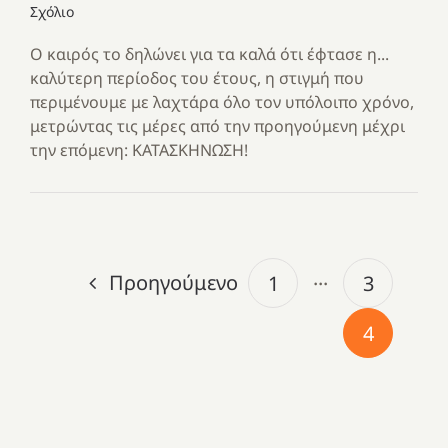
Σχόλιο
Ο καιρός το δηλώνει για τα καλά ότι έφτασε η...
καλύτερη περίοδος του έτους, η στιγμή που
περιμένουμε με λαχτάρα όλο τον υπόλοιπο χρόνο,
μετρώντας τις μέρες από την προηγούμενη μέχρι
την επόμενη: ΚΑΤΑΣΚΗΝΩΣΗ!
Προηγούμενο
1
···
3
4
Με
τραγούδι
Μια
και
Κατασκηνωτικές
χρονιά
καρδιά
στιγμές