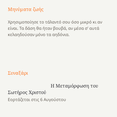
Μηνύματα ζωής
Χρησιμοποίησε το τάλαντό σου όσο μικρό κι αν
είναι. Τα δάση θα ήταν βουβά, αν μέσα σ’ αυτά
κελαηδούσαν μόνο τα αηδόνια.
Με
τραγούδι
Συναξάρι
Μια
και
Κατασκηνωτικές
χρονιά
καρδιά
στιγμές
Η Μεταμόρφωση του
αναμνήσεων…
στο
από
Σωτήρος Χριστού
ένα
Νοσοκομείο
το
Εορτάζεται στις 6 Αυγούστου
καλοκαίρι
“Ερυθρός
Ελληνικό
προσμονής!
Σταυρός”!
2025!
|
|
|