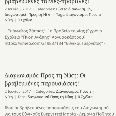
βραβευμένες ταινίες-προβολές!
2 Ιουνίου, 2017
|
Categories:
Βίντεο διαγωνισμών
,
Διαγωνισμοί
,
Προς τη Νίκη
|
Tags:
διαγωνισμοί Προς τη
Νίκη
|
0 Σχόλια
" Ευάγγελος Ζάππας": 1ο βραβείο ταινίας (9χρονο
Σχολείο "Πνοή Αγάπης" Αργυροκάστρου)
https://vimeo.com/219837184 "Εθνικοί ευεργέτες" -
Διαγωνισμός Προς τη Νίκη: Οι
βραβευμένες παρουσιάσεις!
2 Ιουνίου, 2017
|
Categories:
Διαγωνισμοί
,
Προς τη
Νίκη
|
Tags:
διαγωνισμοί Προς τη Νίκη
|
0 Σχόλια
Ιδού οι βραβευμένες παρουσιάσεις του Διαγωνισμού
για τους Εθνικούς Ευεργέτες! Μαρία - Λεμονιά Ποθητού