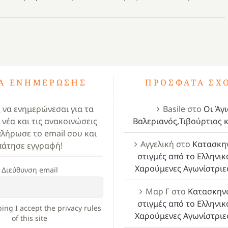
ΤΑ ΕΝΗΜΈΡΩΣΗΣ
ΠΡΌΣΦΑΤΑ ΣΧ
ς να ενημερώνεσαι για τα
Basile
στο
Οι Άγι
 νέα και τις ανακοινώσεις
Βαλεριανός,Τιβούρτιος κ
πλήρωσε το email σου και
Αγγελική
στο
Κατασκη
πάτησε εγγραφή!
στιγμές από το Ελληνικ
Χαρούμενες Αγωνίστριε
Διεύθυνση email
Μαρ Γ
στο
Κατασκην
στιγμές από το Ελληνικ
ing I accept the privacy rules
Χαρούμενες Αγωνίστριε
of this site