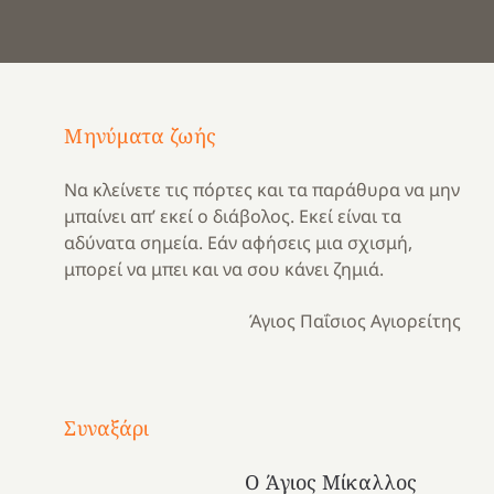
Μηνύματα ζωής
Να κλείνετε τις πόρτες και τα παράθυρα να μην
μπαίνει απ’ εκεί ο διάβολος. Εκεί είναι τα
αδύνατα σημεία. Εάν αφήσεις μια σχισμή,
μπορεί να μπει και να σου κάνει ζημιά.
Άγιος Παΐσιος Αγιορείτης
Με
τραγούδι
Συναξάρι
Μια
και
Κατασκηνωτικές
χρονιά
καρδιά
στιγμές
Ο Άγιος Μίκαλλος
αναμνήσεων…
στο
από