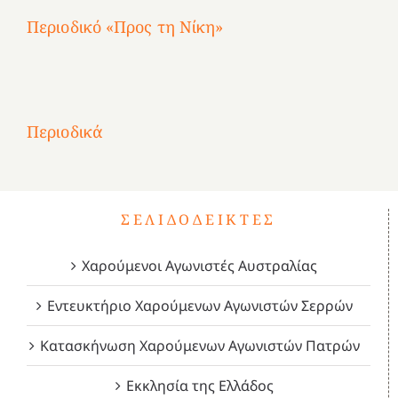
Περιοδικό «Προς τη Νίκη»
Αφιέρωμα
στην
1
Επανάσταση
Σύμψυχοι,
Σύμψυχοι,
Σύμψυχοι,
2
του
Δεκέμβριος
Μάιος
Μάρτιος
Περιοδικά
3
1821
2023!
2023!
2023!
4
ΣΕΛΙΔΟΔΕΊΚΤΕΣ
Χαρούμενοι Αγωνιστές Αυστραλίας
Εντευκτήριο Χαρούμενων Αγωνιστών Σερρών
Κατασκήνωση Χαρούμενων Αγωνιστών Πατρών
Εκκλησία της Ελλάδος