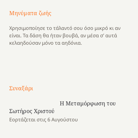
Μηνύματα ζωής
Χρησιμοποίησε το τάλαντό σου όσο μικρό κι αν
είναι. Τα δάση θα ήταν βουβά, αν μέσα σ’ αυτά
κελαηδούσαν μόνο τα αηδόνια.
Με
τραγούδι
Συναξάρι
Μια
και
Κατασκηνωτικές
χρονιά
καρδιά
στιγμές
Η Μεταμόρφωση του
αναμνήσεων…
στο
από
Σωτήρος Χριστού
ένα
Νοσοκομείο
το
Εορτάζεται στις 6 Αυγούστου
καλοκαίρι
“Ερυθρός
Ελληνικό
προσμονής!
Σταυρός”!
2025!
|
|
|