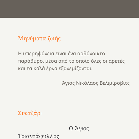
Μηνύματα ζωής
Η υπερηφάνεια είναι ένα ορθάνοικτο
παράθυρο, μέσα από το οποίο όλες οι αρετές
και τα καλά έργα εξανεμίζονται.
Άγιος Νικόλαος Βελιμίροβιτς
Με
τραγούδι
Συναξάρι
Μια
και
Κατασκηνωτικές
χρονιά
καρδιά
στιγμές
Ο Άγιος
αναμνήσεων…
στο
από
Τριαντάφυλλος
ένα
Νοσοκομείο
το