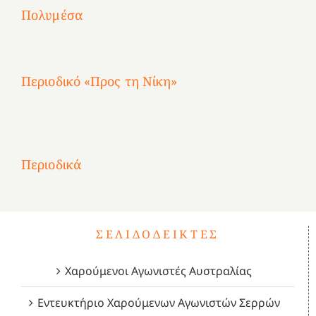
Αγωνίστριες
Αγωνίστριες
Αγωνίστριες
χρόνια
Πολυμέσα
3
Αθηνών
Αθηνών
Αθηνών
καρτερούμεν»
4
Περιοδικό «Προς τη Νίκη»
Αφιέρωμα
στην
1
Επανάσταση
Σύμψυχοι,
Σύμψυχοι,
Σύμψυχοι,
2
του
Δεκέμβριος
Μάιος
Μάρτιος
Περιοδικά
3
1821
2023!
2023!
2023!
4
ΣΕΛΙΔΟΔΕΊΚΤΕΣ
Χαρούμενοι Αγωνιστές Αυστραλίας
Εντευκτήριο Χαρούμενων Αγωνιστών Σερρών