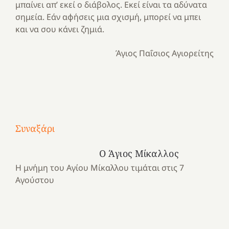
μπαίνει απ’ εκεί ο διάβολος. Εκεί είναι τα αδύνατα
σημεία. Εάν αφήσεις μια σχισμή, μπορεί να μπει
και να σου κάνει ζημιά.
Άγιος Παΐσιος Αγιορείτης
Με
τραγούδι
Συναξάρι
Μια
και
Κατασκηνωτικές
χρονιά
καρδιά
στιγμές
Ο Άγιος Μίκαλλος
αναμνήσεων…
στο
από
Η μνήμη του Αγίου Μίκαλλου τιμάται στις 7
ένα
Νοσοκομείο
το
Αγούστου
καλοκαίρι
“Ερυθρός
Ελληνικό
προσμονής!
Σταυρός”!
2025!
|
|
|
1
Χαρούμενες
Χαρούμενες
Χαρούμενες
«50
2