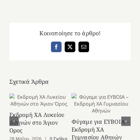
Κοινοποίησε το άρθρο!
Facebook
X
Email
Σχετικά Άρθρα
Εκδρομή ΧΑ Λυκείου
Ε
Φύγαμε για ΕΥΒΟΙΑ –
Αθηνών στο Άγιον
Χε
Εκδρομή ΧΑ
Όρος
27
Γυμνασίου Αθηνών
28 Μαΐου, 2026
|
0 Σχόλια