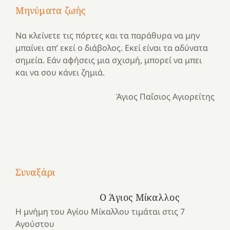
Μηνύματα ζωής
Να κλείνετε τις πόρτες και τα παράθυρα να μην
μπαίνει απ’ εκεί ο διάβολος. Εκεί είναι τα αδύνατα
σημεία. Εάν αφήσεις μια σχισμή, μπορεί να μπει
και να σου κάνει ζημιά.
Άγιος Παΐσιος Αγιορείτης
Με
τραγούδι
Συναξάρι
Μια
και
Κατασκηνωτικές
χρονιά
καρδιά
στιγμές
Ο Άγιος Μίκαλλος
αναμνήσεων…
στο
από
Η μνήμη του Αγίου Μίκαλλου τιμάται στις 7
ένα
Νοσοκομείο
το
Αγούστου
καλοκαίρι
“Ερυθρός
Ελληνικό