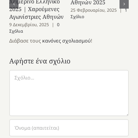
Χειμερινό Ελληνικό
Αθηνών 2025
2025 | Χαρούμενες
25 Φεβρουαρίου, 2025
|
1
Κ
Αγωνίστριες Αθηνών
Σχόλιο
Θε
9 Δεκεμβρίου, 2025
|
0
Αν
Σχόλια
κ
Διάβασε τους
κανόνες σχολιασμού
!
πε
17
Αφήστε ένα σχόλιο
Σχ
Σχόλιο