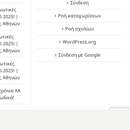
Σύνδεση
νωτικές
Ροή καταχωρίσεων
ό 2025! |
ς Αθηνών
Ροή σχολίων
ωτικές
WordPress.org
ό 2025! |
ς Αθηνών
Σύνδεση με Google
ωτικές
ό 2025! |
ς Αθηνών
χρόνια ΧΑ
λωδικά!