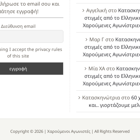
πλήρωσε το email σου και
Αγγελική
στο
Κατασκη
πάτησε εγγραφή!
στιγμές από το Ελληνικ
Χαρούμενες Αγωνίστριε
Διεύθυνση email
Μαρ Γ
στο
Κατασκην
στιγμές από το Ελληνικ
ing I accept the privacy rules
Χαρούμενες Αγωνίστριε
of this site
Μία ΧΑ
στο
Κατασκην
στιγμές από το Ελληνικ
Χαρούμενες Αγωνίστριε
Κατασκηνώτρια
στο
60 
και.. γιορτάζουμε με
Copyright ©
2026 |
Χαρούμενοι Αγωνιστές
| All Rights Reserved