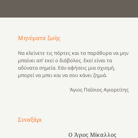
Μηνύματα ζωής
Να κλείνετε τις πόρτες και τα παράθυρα να μην
μπαίνει απ’ εκεί ο διάβολος. Εκεί είναι τα
αδύνατα σημεία. Εάν αφήσεις μια σχισμή,
μπορεί να μπει και να σου κάνει ζημιά.
Άγιος Παΐσιος Αγιορείτης
Με
τραγούδι
Συναξάρι
Μια
και
Κατασκηνωτικές
χρονιά
καρδιά
στιγμές
Ο Άγιος Μίκαλλος
αναμνήσεων…
στο
από