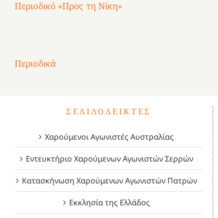
Περιοδικό «Προς τη Νίκη»
Αφιέρωμα
στην
1
Επανάσταση
Σύμψυχοι,
Σύμψυχοι,
Σύμψυχοι,
2
του
Δεκέμβριος
Μάιος
Μάρτιος
Περιοδικά
3
1821
2023!
2023!
2023!
4
ΣΕΛΙΔΟΔΕΊΚΤΕΣ
Χαρούμενοι Αγωνιστές Αυστραλίας
Εντευκτήριο Χαρούμενων Αγωνιστών Σερρών
Κατασκήνωση Χαρούμενων Αγωνιστών Πατρών
Εκκλησία της Ελλάδος