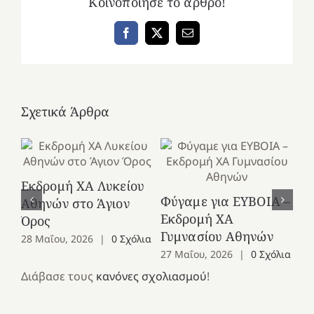
Κοινοποίησε το άρθρο!
Facebook
X
Email
Σχετικά Άρθρα
Εκδρομή ΧΑ Λυκείου
Ε
Φύγαμε για ΕΥΒΟΙΑ –
Αθηνών στο Άγιον
Χε
Εκδρομή ΧΑ
Όρος
27
Γυμνασίου Αθηνών
28 Μαΐου, 2026
|
0 Σχόλια
27 Μαΐου, 2026
|
0 Σχόλια
Διάβασε τους
κανόνες σχολιασμού
!