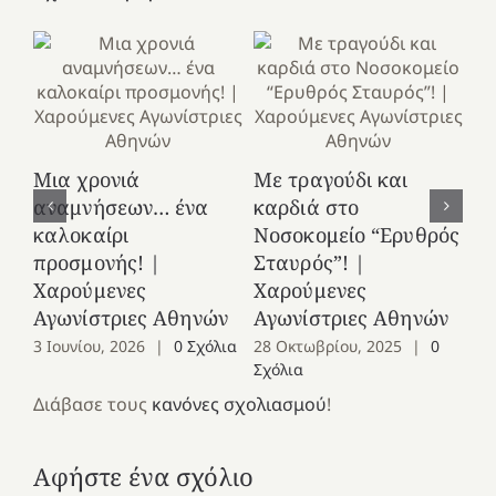
Κ
Μια χρονιά
Με τραγούδι και
στ
αναμνήσεων… ένα
καρδιά στο
Ελ
καλοκαίρι
Νοσοκομείο “Ερυθρός
Χ
προσμονής! |
Σταυρός”! |
Αγ
Χαρούμενες
Χαρούμενες
25
Αγωνίστριες Αθηνών
Αγωνίστριες Αθηνών
Co
3 Ιουνίου, 2026
|
0 Σχόλια
28 Οκτωβρίου, 2025
|
0
Σχόλια
Διάβασε τους
κανόνες σχολιασμού
!
Αφήστε ένα σχόλιο