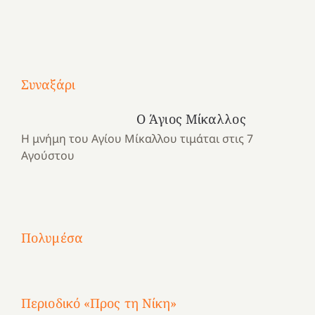
Με
τραγούδι
Συναξάρι
Μια
και
Κατασκηνωτικές
χρονιά
καρδιά
στιγμές
Ο Άγιος Μίκαλλος
αναμνήσεων…
στο
από
Η μνήμη του Αγίου Μίκαλλου τιμάται στις 7
ένα
Νοσοκομείο
το
Αγούστου
καλοκαίρι
“Ερυθρός
Ελληνικό
προσμονής!
Σταυρός”!
2025!
|
|
|
1
Χαρούμενες
Χαρούμενες
Χαρούμενες
«50
2
Αγωνίστριες
Αγωνίστριες
Αγωνίστριες
χρόνια
Πολυμέσα
3
Αθηνών
Αθηνών
Αθηνών
καρτερούμεν»
4
Περιοδικό «Προς τη Νίκη»