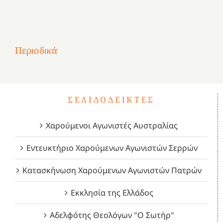
Αφιέρωμα
στην
1
Επανάσταση
Σύμψυχοι,
Σύμψυχοι,
Σύμψυχοι,
2
του
Δεκέμβριος
Μάιος
Μάρτιος
Περιοδικά
3
1821
2023!
2023!
2023!
4
ΣΕΛΙΔΟΔΕΊΚΤΕΣ
Χαρούμενοι Αγωνιστές Αυστραλίας
Εντευκτήριο Χαρούμενων Αγωνιστών Σερρών
Κατασκήνωση Χαρούμενων Αγωνιστών Πατρών
Εκκλησία της Ελλάδος
Αδελφότης Θεολόγων "Ο Σωτήρ"