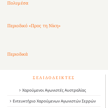
Αγωνίστριες
Αγωνίστριες
Αγωνίστριες
χρόνια
Πολυμέσα
3
Αθηνών
Αθηνών
Αθηνών
καρτερούμεν»
4
Περιοδικό «Προς τη Νίκη»
Αφιέρωμα
στην
1
Επανάσταση
Σύμψυχοι,
Σύμψυχοι,
Σύμψυχοι,
2
του
Δεκέμβριος
Μάιος
Μάρτιος
Περιοδικά
3
1821
2023!
2023!
2023!
4
ΣΕΛΙΔΟΔΕΊΚΤΕΣ
Χαρούμενοι Αγωνιστές Αυστραλίας
Εντευκτήριο Χαρούμενων Αγωνιστών Σερρών