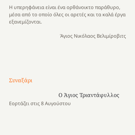
Η υπερηφάνεια είναι ένα ορθάνοικτο παράθυρο,
μέσα από το οποίο όλες οι αρετές και τα καλά έργα
εξανεμίζονται.
Άγιος Νικόλαος Βελιμίροβιτς
Με
τραγούδι
Μια
και
Κατασκηνωτικές
Συναξάρι
χρονιά
καρδιά
στιγμές
αναμνήσεων…
στο
από
Ο Άγιος Τριαντάφυλλος
ένα
Νοσοκομείο
το
Εορτάζει στις 8 Αυγούστου
καλοκαίρι
“Ερυθρός
Ελληνικό
προσμονής!
Σταυρός”!
2025!
|
|
|
1
Χαρούμενες
Χαρούμενες
Χαρούμενες
«50
2