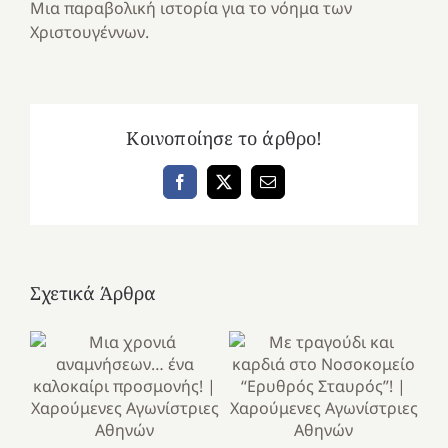
Μια παραβολική ιστορία για το νόημα των
Χριστουγέννων.
Κοινοποίησε το άρθρο!
Facebook
X
Email
Σχετικά Άρθρα
Κ