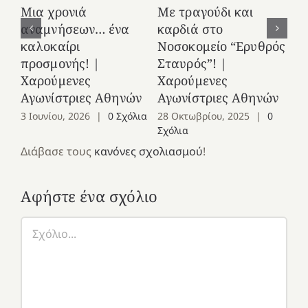
Μια χρονιά
Με τραγούδι και
στ
αναμνήσεων… ένα
καρδιά στο
Ελ
καλοκαίρι
Νοσοκομείο “Ερυθρός
Χ
προσμονής! |
Σταυρός”! |
Αγ
Χαρούμενες
Χαρούμενες
25
Αγωνίστριες Αθηνών
Αγωνίστριες Αθηνών
Co
3 Ιουνίου, 2026
|
0 Σχόλια
28 Οκτωβρίου, 2025
|
0
Σχόλια
Διάβασε τους
κανόνες σχολιασμού
!
Αφήστε ένα σχόλιο
Σχόλιο