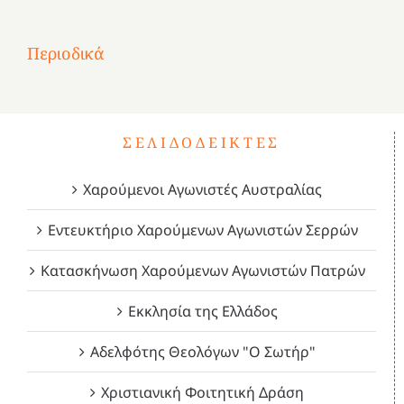
1
Επανάσταση
Σύμψυχοι,
Σύμψυχοι,
Σύμψυχοι,
2
του
Δεκέμβριος
Μάιος
Μάρτιος
Περιοδικά
3
1821
2023!
2023!
2023!
4
ΣΕΛΙΔΟΔΕΊΚΤΕΣ
Χαρούμενοι Αγωνιστές Αυστραλίας
Εντευκτήριο Χαρούμενων Αγωνιστών Σερρών
Κατασκήνωση Χαρούμενων Αγωνιστών Πατρών
Εκκλησία της Ελλάδος
Αδελφότης Θεολόγων "Ο Σωτήρ"
Χριστιανική Φοιτητική Δράση