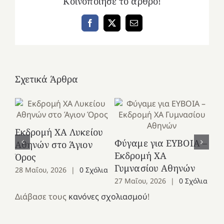
Κοινοποίησε το άρθρο!
Facebook
X
Email
Σχετικά Άρθρα
Εκδρομή ΧΑ Λυκείου
Ε
Φύγαμε για ΕΥΒΟΙΑ –
Αθηνών στο Άγιον
Χε
Εκδρομή ΧΑ
Όρος
27
Γυμνασίου Αθηνών
28 Μαΐου, 2026
|
0 Σχόλια
27 Μαΐου, 2026
|
0 Σχόλια
Διάβασε τους
κανόνες σχολιασμού
!