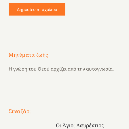
Μηνύματα ζωής
Η γνώση του Θεού αρχίζει από την αυτογνωσία.
Με
Συναξάρι
τραγούδι
Μια
και
Κατασκηνωτικές
Οι Άγιοι Λαυρέντιος
χρονιά
καρδιά
στιγμές