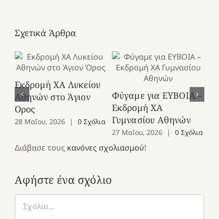
Σχετικά Άρθρα
Εκδρομή ΧΑ Λυκείου
Ε
Φύγαμε για ΕΥΒΟΙΑ –
Αθηνών στο Άγιον
Χε
Εκδρομή ΧΑ
Όρος
27
Γυμνασίου Αθηνών
28 Μαΐου, 2026
|
0 Σχόλια
27 Μαΐου, 2026
|
0 Σχόλια
Διάβασε τους
κανόνες σχολιασμού
!
Αφήστε ένα σχόλιο
Σχόλιο