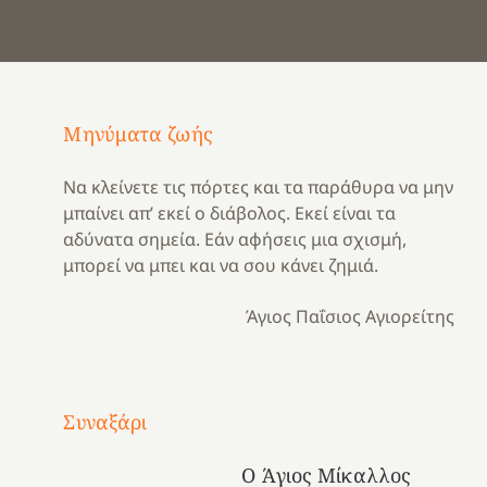
Μηνύματα ζωής
Να κλείνετε τις πόρτες και τα παράθυρα να μην
μπαίνει απ’ εκεί ο διάβολος. Εκεί είναι τα
αδύνατα σημεία. Εάν αφήσεις μια σχισμή,
μπορεί να μπει και να σου κάνει ζημιά.
Άγιος Παΐσιος Αγιορείτης
Με
τραγούδι
Συναξάρι
Μια
και
Κατασκηνωτικές
χρονιά
καρδιά
στιγμές
Ο Άγιος Μίκαλλος
αναμνήσεων…
στο
από