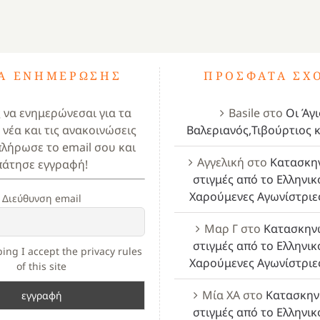
ΤΑ ΕΝΗΜΈΡΩΣΗΣ
ΠΡΌΣΦΑΤΑ ΣΧ
ς να ενημερώνεσαι για τα
Basile
στο
Οι Άγι
 νέα και τις ανακοινώσεις
Βαλεριανός,Τιβούρτιος κ
πλήρωσε το email σου και
Αγγελική
στο
Κατασκη
πάτησε εγγραφή!
στιγμές από το Ελληνικ
Χαρούμενες Αγωνίστριε
Διεύθυνση email
Μαρ Γ
στο
Κατασκην
στιγμές από το Ελληνικ
ing I accept the privacy rules
Χαρούμενες Αγωνίστριε
of this site
Μία ΧΑ
στο
Κατασκην
στιγμές από το Ελληνικ